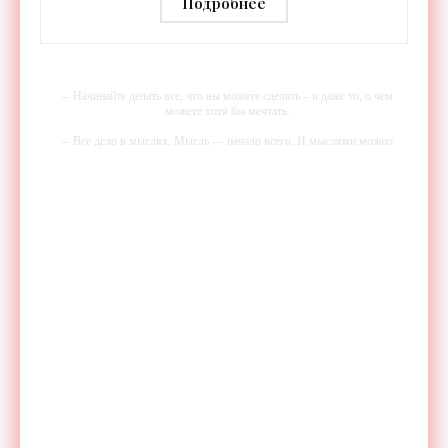
Подробнее
-- Начинайте делать все, что вы можете сделать – и даже то, о чем
можете хотя бы мечтать.
-- Все дело в мыслях. Мысль — начало всего. И мыслями можно
управлять. И поэтому главное дело совершенствования: работать над
мыслями.
-- Идите уверенно по направлению к мечте. Живите той жизнью,
которую вы сами себе придумали.
-- Самое большое богатство — это ум. Самая большая нищета —
глупость. Из всех страхов самый пугающий — самолюбование.
-- Лучшее, что можно сделать с хорошим советом, это пропустить его
мимо ушей. Он никогда не бывает полезен никому, кроме того, кто
его дал.
-- Люблю давать советы и очень не люблю, когда их дают мне.