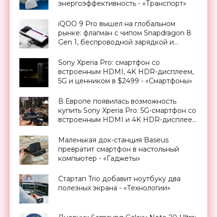
энергоэффективность - «Транспорт»
iQOO 9 Pro вышел на глобальном
рынке: флагман с чипом Snapdragon 8
Gen 1, беспроводной зарядкой и
камерой на 50 МП за $870 -
«Смартфоны»
Sony Xperia Pro: смартфон со
встроенным HDMI, 4K HDR-дисплеем,
5G и ценником в $2499 - «Смартфоны»
В Европе появилась возможность
купить Sony Xperia Pro: 5G-смартфон со
встроенным HDMI и 4K HDR-дисплеем
- «Смартфоны»
Маленькая док-станция Baseus
превратит смартфон в настольный
компьютер - «Гаджеты»
Стартап Trio добавит ноутбуку два
полезных экрана - «Технологии»