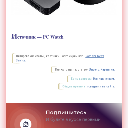
И
сточник — PC Watch
Цитирование статьи, картинки - фото скриншот -
Rambler News
Service.
Иллюстрация к статье -
Яндекс. Картинки.
Есть вопросы.
Напишите нам.
Общие правила
поведения на сайте.
Подпишитесь
И будьте в курсе первыми!