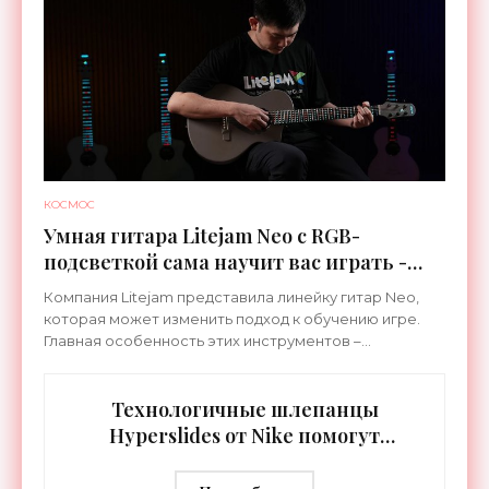
КОСМОС
Умная гитара Litejam Neo с RGB-
подсветкой сама научит вас играть -
«Гаджеты»
Компания Litejam представила линейку гитар Neo,
которая может изменить подход к обучению игре.
Главная особенность этих инструментов –
встроенная RGB-подсветка грифа. Светодиоды
синхронизируются с
Технологичные шлепанцы
Hyperslides от Nike помогут
расслабить усталые ноги после
тренировки - «Гаджеты»