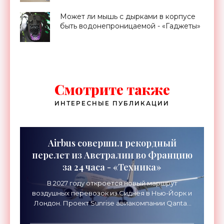
Может ли мышь с дырками в корпусе
быть водонепроницаемой - «Гаджеты»
Смотрите также
ИНТЕРЕСНЫЕ ПУБЛИКАЦИИ
Airbus совершил рекордный
перелет из Австралии во Францию
за 24 часа - «Техника»
В 2027 году откроется новый маршрут
воздушных перевозок из Сиднея в Нью-Йорк и
Лондон. Проект Sunrise авиакомпании Qantas
Airways организует беспосадочные перелеты
длительностью до 24