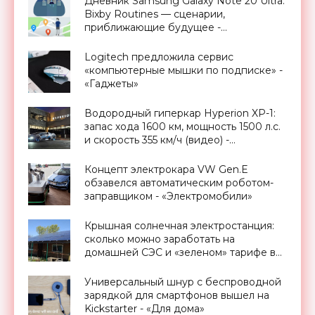
Дневник Samsung Galaxy Note 20 Ultra:
Bixby Routines — сценарии,
приближающие будущее -
«Смартфоны»
Logitech предложила сервис
«компьютерные мышки по подписке» -
«Гаджеты»
Водородный гиперкар Hyperion XP-1:
запас хода 1600 км, мощность 1500 л.с.
и скорость 355 км/ч (видео) -
«Транспорт»
Концепт электрокара VW Gen.E
обзавелся автоматическим роботом-
заправщиком - «Электромобили»
Крышная солнечная электростанция:
сколько можно заработать на
домашней СЭС и «зеленом» тарифе в
Украине - «Новости Электроники»
Универсальный шнур с беспроводной
зарядкой для смартфонов вышел на
Kickstarter - «Для дома»