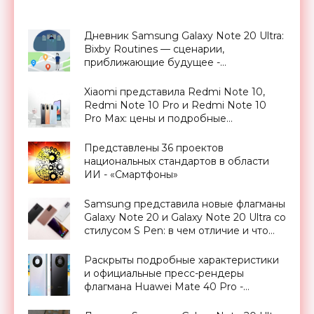
Дневник Samsung Galaxy Note 20 Ultra:
Bixby Routines — сценарии,
приближающие будущее -
«Смартфоны»
Xiaomi представила Redmi Note 10,
Redmi Note 10 Pro и Redmi Note 10
Pro Max: цены и подробные
характеристики новинок -
«Смартфоны»
Представлены 36 проектов
национальных стандартов в области
ИИ - «Смартфоны»
Samsung представила новые флагманы
Galaxy Note 20 и Galaxy Note 20 Ultra со
стилусом S Pen: в чем отличие и что
изменилось - «Смартфоны»
Раскрыты подробные характеристики
и официальные пресс-рендеры
флагмана Huawei Mate 40 Pro -
«Смартфоны»