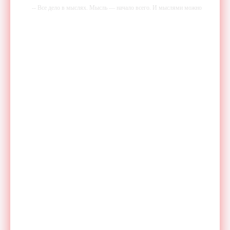
-- Все дело в мыслях. Мысль — начало всего. И мыслями можно
управлять. И поэтому главное дело совершенствования: работать над
мыслями.
-- Идите уверенно по направлению к мечте. Живите той жизнью,
которую вы сами себе придумали.
-- Самое большое богатство — это ум. Самая большая нищета —
глупость. Из всех страхов самый пугающий — самолюбование.
-- Лучшее, что можно сделать с хорошим советом, это пропустить его
мимо ушей. Он никогда не бывает полезен никому, кроме того, кто
его дал.
-- Люблю давать советы и очень не люблю, когда их дают мне.