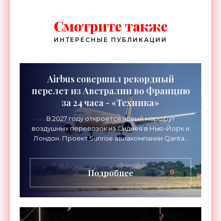
Смотрите также
ИНТЕРЕСНЫЕ ПУБЛИКАЦИИ
Airbus совершил рекордный
перелет из Австралии во Францию
за 24 часа - «Техника»
В 2027 году откроется новый маршрут
воздушных перевозок из Сиднея в Нью-Йорк и
Лондон. Проект Sunrise авиакомпании Qantas
Airways организует беспосадочные перелеты
длительностью до 24
Подробнее