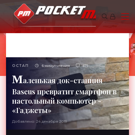
ОСТАП
6 минут чтения
671
М
аленькая док-станция
Baseus превратит смартфон в
настольный компьютер -
«Гаджеты»
Добавлено: 24 декабря 2019