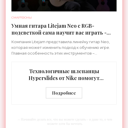
СМАРТФОНЫ
Умная гитара Litejam Neo с RGB-
подсветкой сама научит вас играть -
«Гаджеты»
Компания Litejam представила линейку гитар Neo,
которая может изменить подход к обучению игре.
Главная особенность этих инструментов –
встроенная RGB-подсветка грифа. Светодиоды
синхронизируются с
Технологичные шлепанцы
Hyperslides от Nike помогут
расслабить усталые ноги после
тренировки - «Гаджеты»
Подробнее
-- Начинайте делать все, что вы можете сделать – и даже то, о чем
можете хотя бы мечтать.