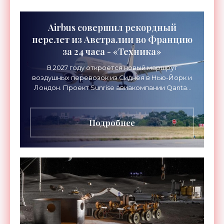
Airbus совершил рекордный
перелет из Австралии во Францию
за 24 часа - «Техника»
В 2027 году откроется новый маршрут
воздушных перевозок из Сиднея в Нью-Йорк и
Лондон. Проект Sunrise авиакомпании Qantas
Airways организует беспосадочные перелеты
длительностью до 24
Подробнее