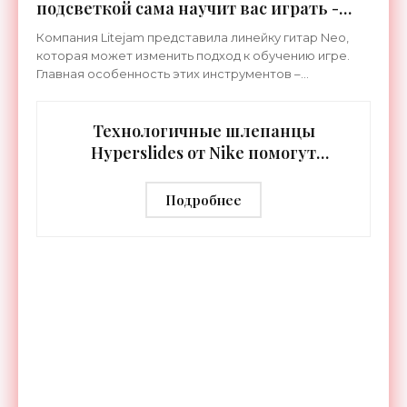
подсветкой сама научит вас играть -
«Гаджеты»
Компания Litejam представила линейку гитар Neo,
которая может изменить подход к обучению игре.
Главная особенность этих инструментов –
встроенная RGB-подсветка грифа. Светодиоды
синхронизируются с
Технологичные шлепанцы
Hyperslides от Nike помогут
расслабить усталые ноги после
тренировки - «Гаджеты»
Подробнее