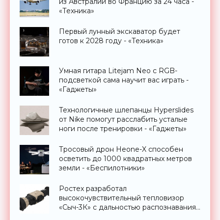
из Австралии во Францию за 24 часа -
«Техника»
Первый лунный экскаватор будет
готов к 2028 году - «Техника»
Умная гитара Litejam Neo с RGB-
подсветкой сама научит вас играть -
«Гаджеты»
Технологичные шлепанцы Hyperslides
от Nike помогут расслабить усталые
ноги после тренировки - «Гаджеты»
Тросовый дрон Heone-X способен
осветить до 1000 квадратных метров
земли - «Беспилотники»
Ростех разработал
высокочувствительный тепловизор
«Сыч-3К» с дальностью распознавания
до 2 км - «Гаджеты»