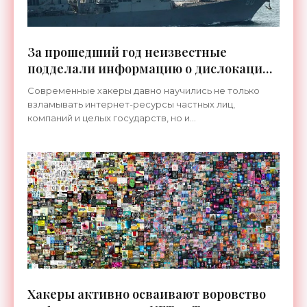
За прошедший год неизвестные
подделали информацию о дислокации
более 100 боевых кораблей -
Современные хакеры давно научились не только
«Технологии»
взламывать интернет-ресурсы частных лиц,
компаний и целых государств, но и
фальсифицировать информацию, к которой получили
доступ. Так,...
Хакеры активно осваивают воровство