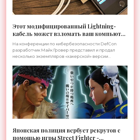
Этот модифицированный Lightning-
кабель может взломать ваш компьютер
- «Гаджеты»
На конференции по кибербезопасности DefCon
разработчик Майк Гровер представил и продал
несколько экземпляров «хакерской» версии
обычного кабеля Lightning для iPhone. Он выглядит и
работает, как
Японская полиция вербует рекрутов с
помощью игры Street Fighter -