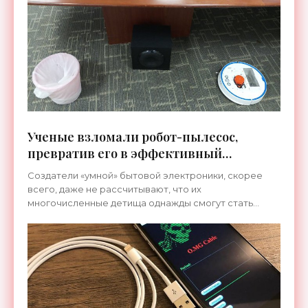
грузовиков
Ученые взломали робот-пылесос,
превратив его в эффективный
инструмент шпионажа - «Технологии»
Создатели «умной» бытовой электроники, скорее
всего, даже не рассчитывают, что их
многочисленные детища однажды смогут стать
легкой добычей хакеров, которые сумеют
превратить их в инструменты