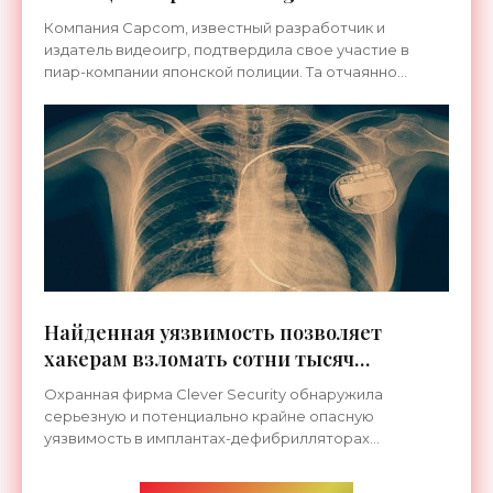
«Технологии»
Компания Capcom, известный разработчик и
издатель видеоигр, подтвердила свое участие в
пиар-компании японской полиции. Та отчаянно
нуждается в новых киберполицейских –
решительных, смелых и
Найденная уязвимость позволяет
хакерам взломать сотни тысяч
сердечных имплантов - «Технологии»
Охранная фирма Clever Security обнаружила
серьезную и потенциально крайне опасную
уязвимость в имплантах-дефибрилляторах
производства Medtronic. Она затрагивает 16
моделей, суммарным числом около