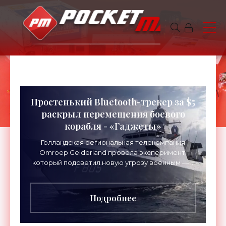
Простенький Bluetooth-трекер за $5
раскрыл перемещения боевого
корабля - «Гаджеты»
Голландская региональная телекомпания
Omroep Gelderland провела эксперимент,
который подсветил новую угрозу военным — и
не только для этой страны. Как описал
ситуацию отставной голландский
Подробнее