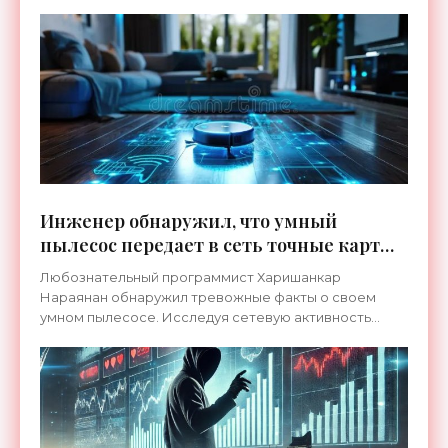
Инженер обнаружил, что умный
пылесос передает в сеть точные карты
его дома - «Техника»
Любознательный программист Харишанкар
Нараянан обнаружил тревожные факты о своем
умном пылесосе. Исследуя сетевую активность
домашнего уборщика iLife A11 ценой в 300 долларов,
он зафиксировал