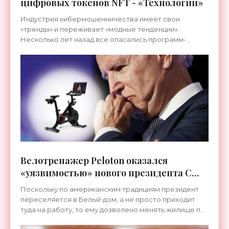
цифровых токенов NFT - «Технологии»
Индустрия кибермошенничества имеет свои
«тренды» и переживает «модные тенденции».
Несколько лет назад все опасались программ-
блокировщиков, потом наступило время скрытых
программ для майнинга
Велотренажер Peloton оказался
«уязвимостью» нового президента США
- «Технологии»
Поскольку по американским традициям президент
переселяется в Белый дом, а не просто приходит
туда на работу, то ему дозволено менять жилище по
своему вкусу. Обычно туда привозят пару