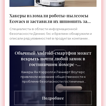
Хакеры взломали роботы-пылесосы
Ecovacs и заставили их шпионить за
пользователями - «Гаджеты»
Специалисты в области информационной
безопасности Деннис Гис и Брелинн обнаружили и
описали ряд уязвимостей в продуктах компании
Ecovacs – пылесосах и газонокосилках. Опытные
хакеры могут без труда
Обычный Android-смартфон может
вскрыть почти любой замок в
гостиничном номере -
«Технологии»
Хакеры Ян Кэрролл и Леннерт Воутерс
привлекли внимание общественности к
проблеме безопасности гостиничных
номеров. Еще в 2022 году группа «Unsaflok»
предоставила компании «Dormakaba»
Подробнее