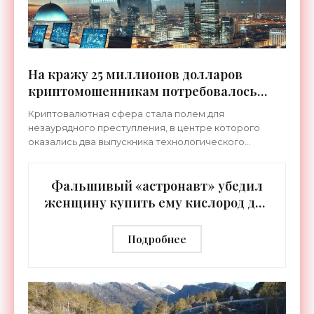
На кражу 25 миллионов долларов
криптомошенникам потребовалось
всего 12 секунд - «Технологии»
Криптовалютная сфера стала полем для
незаурядного преступления, в центре которого
оказались два выпускника технологического
института Массачусета. Братья Антон и Джеймс
Перейр-Буэно обвиняются в
Фальшивый «астронавт» убедил
женщину купить ему кислород для
космического корабля - «Космос»
Подробнее