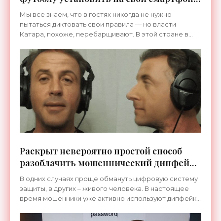
две «шпионские» программы -
Мы все знаем, что в гостях никогда не нужно
«Гаджеты»
пытаться диктовать свои правила — но власти
Катара, похоже, перебарщивают. В этой стране в
конце ноября стартует Чемпионат мира по футболу
и ее наводнит
Раскрыт невероятно простой способ
разоблачить мошеннический дипфейк -
«Технологии»
В одних случаях проще обмануть цифровую систему
защиты, в других – живого человека. В настоящее
время мошенники уже активно используют дипфейки
для установления контактов с людьми и выманивания
у