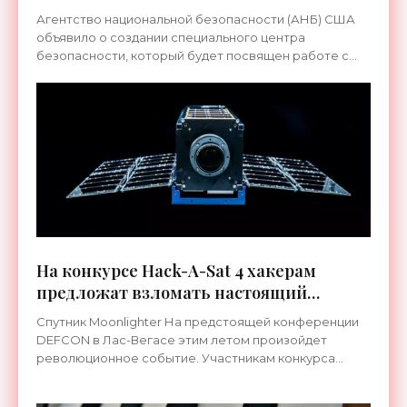
- «Технологии»
Агентство национальной безопасности (АНБ) США
объявило о создании специального центра
безопасности, который будет посвящен работе с
искусственным интеллектом. В нем будут заниматься
как развитием
На конкурсе Hack-A-Sat 4 хакерам
предложат взломать настоящий
спутник - «Космос»
Спутник Moonlighter На предстоящей конференции
DEFCON в Лас-Вегасе этим летом произойдет
революционное событие. Участникам конкурса
«Hack-A-Sat 4» предоставят возможность взломать
настоящий спутник,