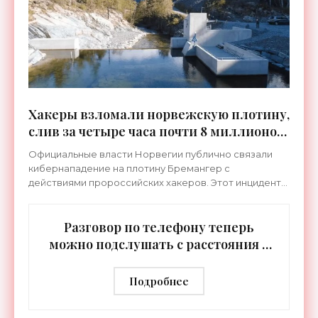
Хакеры взломали норвежскую плотину,
слив за четыре часа почти 8 миллионов
литров воды - «Технологии»
Официальные власти Норвегии публично связали
кибернападение на плотину Бремангер с
действиями пророссийских хакеров. Этот инцидент
вызвал серьезную озабоченность среди
европейских экспертов по
Разговор по телефону теперь
можно подслушать с расстояния в
несколько метров с помощью
радара - «Технологии»
Подробнее