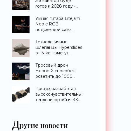
экскаватор будет
готов к 2028 году -
«Техника»
Умная гитара Litejam
Neo с RGB-
подсветкой сама
научит вас играть -
«Гаджеты»
Технологичные
шлепанцы Hyperslides
от Nike помогут
расслабить усталые
ноги после
Тросовый дрон
тренировки -
Heone-X способен
«Гаджеты»
осветить до 1000
квадратных метров
земли -
Ростех разработал
«Беспилотники»
высокочувствительный
тепловизор «Сыч-3К»
с дальностью
распознавания до 2
км - «Гаджеты»
Д
ругие новости