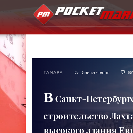
ТАМАРА
6 минут чтения
68
В
Санкт-Петербурге
строительство Лахта
высокого здания Ев