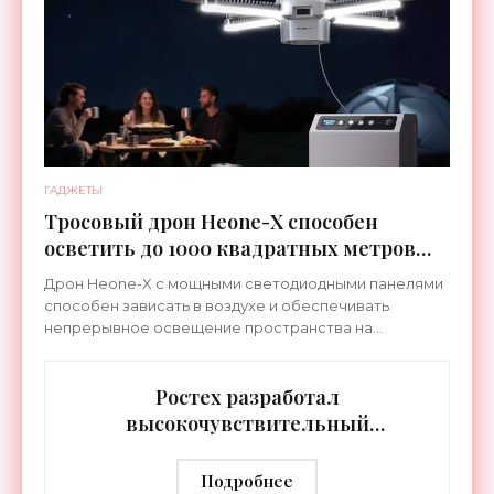
ГАДЖЕТЫ
Тросовый дрон Heone-X способен
осветить до 1000 квадратных метров
земли - «Беспилотники»
Дрон Heone-X с мощными светодиодными панелями
способен зависать в воздухе и обеспечивать
непрерывное освещение пространства на
протяжении целых суток. В отличие от стационарных
источников света,
Ростех разработал
высокочувствительный
тепловизор «Сыч-3К» с
дальностью распознавания до 2 км
Подробнее