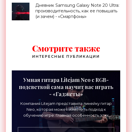
Дневник Samsung Galaxy Note 20 Ultra:
производительность, как ее повышать
(и зачем) - «Смартфоны»
Смотрите также
ИНТЕРЕСНЫЕ ПУБЛИКАЦИИ
Умная гитара Litejam Neo с RGB-
подсветкой сама научит вас играть
- «Гаджеты»
Компания Litejam представила линейку гитар
Neo, которая может изменить подход к
обучению игре. Главная особенность этих
инструментов – встроенная RGB-подсветка
грифа. Светодиоды