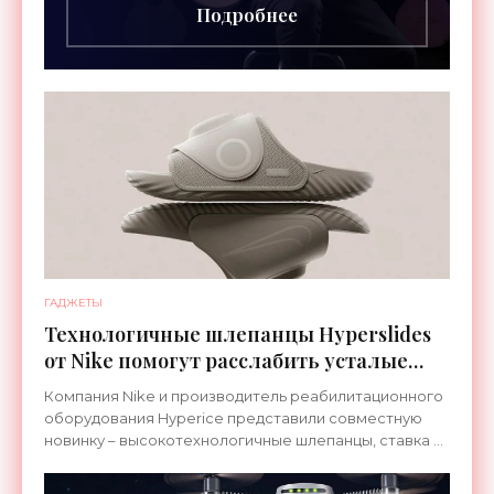
Подробнее
ГАДЖЕТЫ
Технологичные шлепанцы Hyperslides
от Nike помогут расслабить усталые
ноги после тренировки - «Гаджеты»
Компания Nike и производитель реабилитационного
оборудования Hyperice представили совместную
новинку – высокотехнологичные шлепанцы, ставка в
которых сделана на сочетание тепла и вибрации.