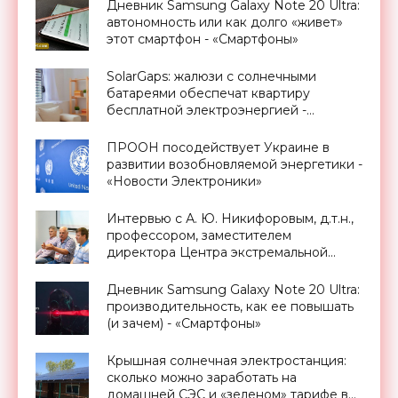
Дневник Samsung Galaxy Note 20 Ultra:
автономность или как долго «живет»
этот смартфон - «Смартфоны»
SolarGaps: жалюзи с солнечными
батареями обеспечат квартиру
бесплатной электроэнергией -
«Новости Электроники»
ПРООН посодействует Украине в
развитии возобновляемой энергетики -
«Новости Электроники»
Интервью с А. Ю. Никифоровым, д.т.н.,
профессором, заместителем
директора Центра экстремальной
прикладной электроники НИЯУ
МИФИ - «Смартфоны»
Дневник Samsung Galaxy Note 20 Ultra:
производительность, как ее повышать
(и зачем) - «Смартфоны»
Крышная солнечная электростанция:
сколько можно заработать на
домашней СЭС и «зеленом» тарифе в