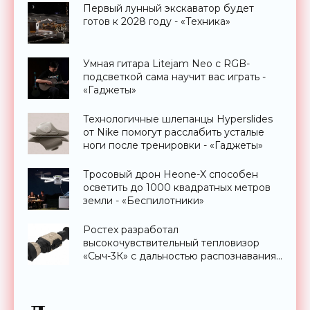
Первый лунный экскаватор будет
готов к 2028 году - «Техника»
Умная гитара Litejam Neo с RGB-
подсветкой сама научит вас играть -
«Гаджеты»
Технологичные шлепанцы Hyperslides
от Nike помогут расслабить усталые
ноги после тренировки - «Гаджеты»
Тросовый дрон Heone-X способен
осветить до 1000 квадратных метров
земли - «Беспилотники»
Ростех разработал
высокочувствительный тепловизор
«Сыч-3К» с дальностью распознавания
до 2 км - «Гаджеты»