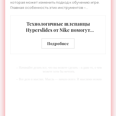
которая может изменить подход к обучению игре.
Главная особенность этих инструментов –
встроенная RGB-подсветка грифа. Светодиоды
синхронизируются с
Технологичные шлепанцы
Hyperslides от Nike помогут
расслабить усталые ноги после
тренировки - «Гаджеты»
Подробнее
-- Начинайте делать все, что вы можете сделать – и даже то, о чем
можете хотя бы мечтать.
-- Все дело в мыслях. Мысль — начало всего. И мыслями можно
управлять. И поэтому главное дело совершенствования: работать над
мыслями.
-- Идите уверенно по направлению к мечте. Живите той жизнью,
которую вы сами себе придумали.
-- Самое большое богатство — это ум. Самая большая нищета —
глупость. Из всех страхов самый пугающий — самолюбование.