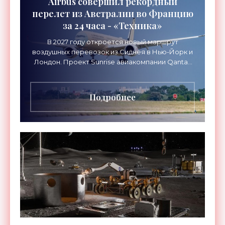
Airbus совершил рекордный
перелет из Австралии во Францию
за 24 часа - «Техника»
В 2027 году откроется новый маршрут
воздушных перевозок из Сиднея в Нью-Йорк и
Лондон. Проект Sunrise авиакомпании Qantas
Airways организует беспосадочные перелеты
длительностью до 24
Подробнее