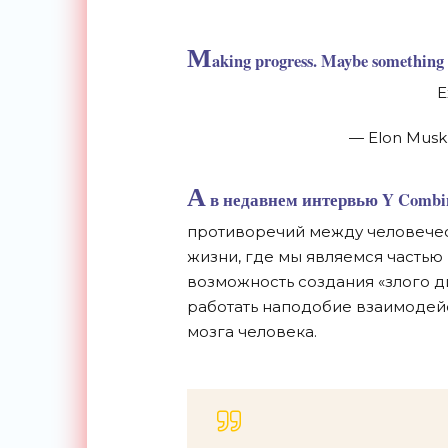
M
aking progress. Maybe something 
E
— Elon Mus
А
в недавнем интервью Y Combin
противоречий между человечес
жизни, где мы являемся частью
возможность создания «злого д
работать наподобие взаимодей
мозга человека.