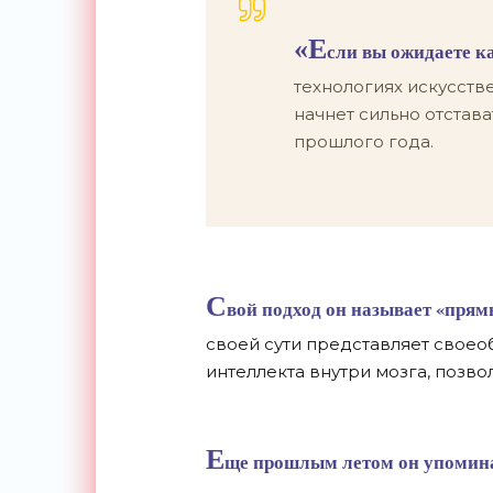
«Е
сли вы ожидаете ка
технологиях искусств
начнет сильно отстава
прошлого года.
С
вой подход он называет «пря
своей сути представляет своео
интеллекта внутри мозга, поз
Е
ще прошлым летом он упоминал