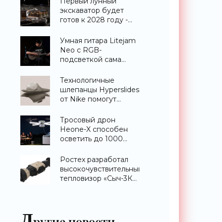
Первый лунный
экскаватор будет
готов к 2028 году -
«Техника»
Умная гитара Litejam
Neo с RGB-
подсветкой сама
научит вас играть -
«Гаджеты»
Технологичные
шлепанцы Hyperslides
от Nike помогут
расслабить усталые
ноги после
Тросовый дрон
тренировки -
Heone-X способен
«Гаджеты»
осветить до 1000
квадратных метров
земли -
Ростех разработал
«Беспилотники»
высокочувствительный
тепловизор «Сыч-3К»
с дальностью
распознавания до 2
км - «Гаджеты»
Д
ругие новости