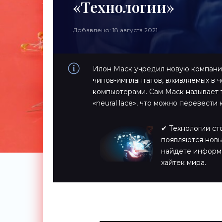
«Технологии»
Добавлено: 18 августа 2021
Илон Маск учредил новую компанию
чипов-имплантатов, вживляемых в 
компьютерами. Сам Маск называет т
«neural lace», что можно перевести
✔ Технологии ст
появляются новы
найдете информ
хайтек мира.