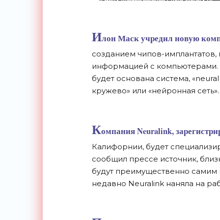
И
лон Маск учредил новую ко
созданием чипов-имплантатов,
информацией с компьютерами. 
будет основана система, «neura
кружево» или «нейронная сеть».
К
омпания Neuralink, зарегистри
Калифорнии, будет специализи
сообщил прессе источник, близ
будут преимущественно самим 
недавно Neuralink наняла на р