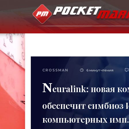
CROSSMAN
6 минут чтения
N
euralink: новая 
обеспечит симбиоз И
компьютерных импла