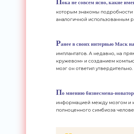
П
ока не совсем ясно, какие име
которым знакомы подробности о 
аналогичной использованным ра
Р
анее в своих интервью Маск н
имплантатов. А недавно, на пря
кружевом» и созданием компью
мозг он ответил утвердительно.
П
о мнению бизнесмена-новатора
информацией между мозгом и 
полноценного симбиоза челове