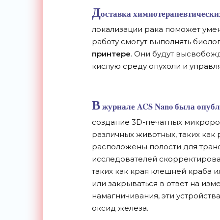
Д
оставка химиотерапевтических
локализации рака поможет умен
работу смогут выполнять биоло
принтере
. Они будут высвобож
кислую среду опухоли и управл
В
журнале ACS Nano была опубли
создание 3D-печатных микроро
различных животных, таких как 
расположены полости для тран
исследователей скорректировал
таких как края клешней краба и
или закрываться в ответ на из
намагничивания, эти устройст
оксид железа.