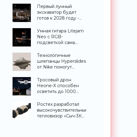
«Техника»
Первый лунный
экскаватор будет
готов к 2028 году -
«Техника»
Умная гитара Litejam
Neo с RGB-
подсветкой сама
научит вас играть -
«Гаджеты»
Технологичные
шлепанцы Hyperslides
от Nike помогут
расслабить усталые
ноги после
Тросовый дрон
тренировки -
Heone-X способен
«Гаджеты»
осветить до 1000
квадратных метров
земли -
Ростех разработал
«Беспилотники»
высокочувствительный
тепловизор «Сыч-3К»
с дальностью
распознавания до 2
км - «Гаджеты»