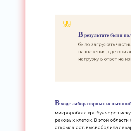
В
результате были по
было загружать частиц
назначения, где они
нагрузку в ответ на и
В
ходе лабораторных испытани
микроробота «рыбу» через иск
раковых клеток. В этой области
открыла рот, высвободила лекар