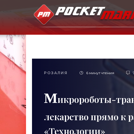
РОЗАЛИЯ
6 минут чтения
М
икророботы-тра
лекарство прямо к р
«Технологии»