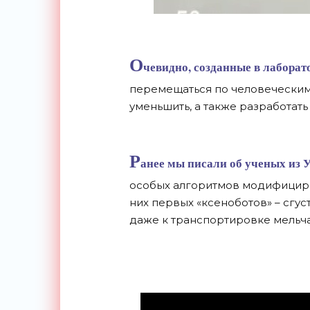
О
чевидно, созданные в лаборат
перемещаться по человеческим
уменьшить, а также разработать
Р
анее мы
писали
об ученых из 
особых алгоритмов модифициро
них первых «ксеноботов» – сгус
даже к транспортировке мельча