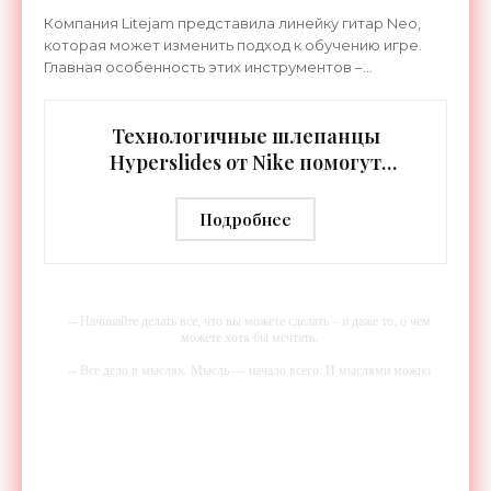
«Гаджеты»
Компания Litejam представила линейку гитар Neo,
которая может изменить подход к обучению игре.
Главная особенность этих инструментов –
встроенная RGB-подсветка грифа. Светодиоды
синхронизируются с
Технологичные шлепанцы
Hyperslides от Nike помогут
расслабить усталые ноги после
тренировки - «Гаджеты»
Подробнее
-- Начинайте делать все, что вы можете сделать – и даже то, о чем
можете хотя бы мечтать.
-- Все дело в мыслях. Мысль — начало всего. И мыслями можно
управлять. И поэтому главное дело совершенствования: работать над
мыслями.
-- Идите уверенно по направлению к мечте. Живите той жизнью,
которую вы сами себе придумали.
-- Самое большое богатство — это ум. Самая большая нищета —