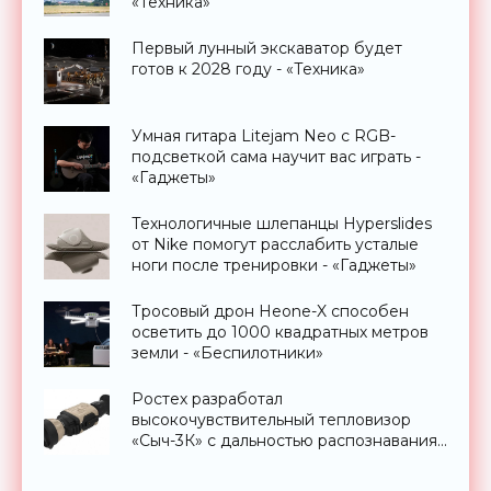
«Техника»
Первый лунный экскаватор будет
готов к 2028 году - «Техника»
Умная гитара Litejam Neo с RGB-
подсветкой сама научит вас играть -
«Гаджеты»
Технологичные шлепанцы Hyperslides
от Nike помогут расслабить усталые
ноги после тренировки - «Гаджеты»
Тросовый дрон Heone-X способен
осветить до 1000 квадратных метров
земли - «Беспилотники»
Ростех разработал
высокочувствительный тепловизор
«Сыч-3К» с дальностью распознавания
до 2 км - «Гаджеты»