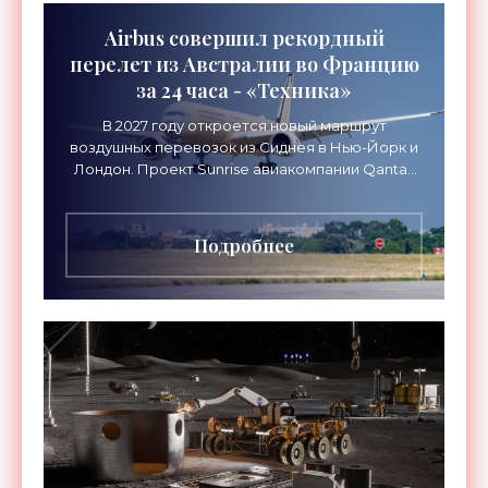
Airbus совершил рекордный
перелет из Австралии во Францию
за 24 часа - «Техника»
В 2027 году откроется новый маршрут
воздушных перевозок из Сиднея в Нью-Йорк и
Лондон. Проект Sunrise авиакомпании Qantas
Airways организует беспосадочные перелеты
длительностью до 24
Подробнее