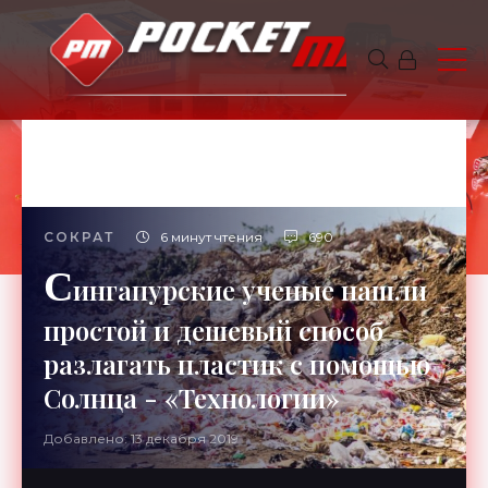
СОКРАТ
6 минут чтения
690
С
ингапурские ученые нашли
простой и дешевый способ
разлагать пластик с помощью
Солнца - «Технологии»
Добавлено: 13 декабря 2019