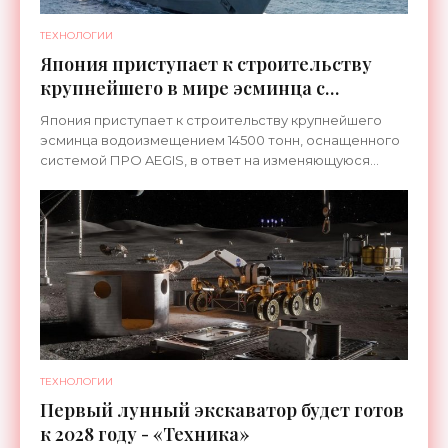
ТЕХНОЛОГИИ
Япония приступает к строительству
крупнейшего в мире эсминца с
системой ПРО AEGIS - «Оружие»
Япония приступает к строительству крупнейшего
эсминца водоизмещением 14500 тонн, оснащенного
системой ПРО AEGIS, в ответ на изменяющуюся
ситуацию в Восточной Азии — в частности, на
ракетные
ТЕХНОЛОГИИ
Первый лунный экскаватор будет готов
к 2028 году - «Техника»