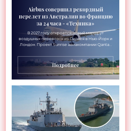
Airbus совершил рекордный
перелет из Австралии во Францию
за 24 часа - «Техника»
В 2027 году откроется новый маршрут
воздушных перевозок из Сиднея в Нью-Йорк и
Лондон. Проект Sunrise авиакомпании Qantas
Airways организует беспосадочные перелеты
длительностью до 24
Подробнее