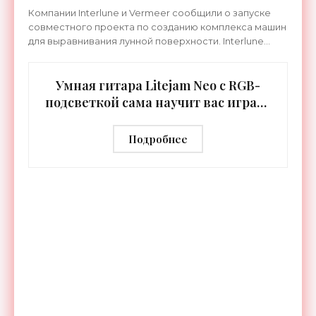
Компании Interlune и Vermeer сообщили о запуске
совместного проекта по созданию комплекса машин
для выравнивания лунной поверхности. Interlune
специализируется на робототехнике и космической
Умная гитара Litejam Neo с RGB-
подсветкой сама научит вас играть
- «Гаджеты»
Подробнее