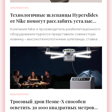
АРХИТЕКТУРА
Технологичные шлепанцы Hyperslides
от Nike помогут расслабить усталые
ноги после тренировки - «Гаджеты»
Компания Nike и производитель реабилитационного
оборудования Hyperice представили совместную
новинку – высокотехнологичные шлепанцы, ставка в
которых сделана на сочетание тепла и вибрации.
АРХИТЕКТУРА
Тросовый дрон Heone-X способен
осветить до 1000 квадратных метров