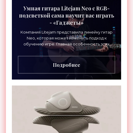
Умная гитара Litejam Neo с RGB-
подсветкой сама научит вас играть
- «Гаджеты»
Компания Litejam представила линейку гитар
Neo, которая может изменить подход к
обучению игре. Главная особенность этих
инструментов – встроенная RGB-подсветка
грифа. Светодиоды
Подробнее