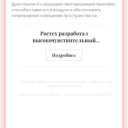
земли - «Беспилотники»
Дрон Heone-X с мощными светодиодными панелями
способен зависать в воздухе и обеспечивать
непрерывное освещение пространства на
протяжении целых суток. В отличие от стационарных
источников света,
Ростех разработал
высокочувствительный
тепловизор «Сыч-3К» с
дальностью распознавания до 2 км
Подробнее
- «Гаджеты»
-- Начинайте делать все, что вы можете сделать – и даже то, о чем
можете хотя бы мечтать.
-- Все дело в мыслях. Мысль — начало всего. И мыслями можно
управлять. И поэтому главное дело совершенствования: работать над
мыслями.
-- Идите уверенно по направлению к мечте. Живите той жизнью,
которую вы сами себе придумали.
-- Самое большое богатство — это ум. Самая большая нищета —