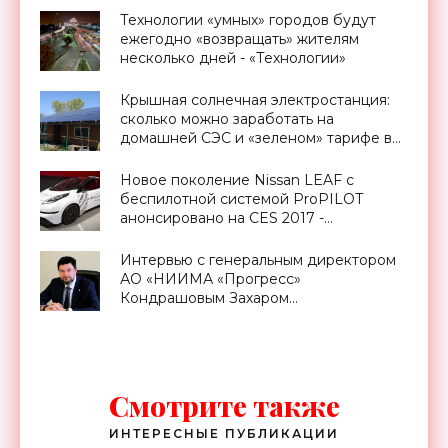
Технологии «умных» городов будут
ежегодно «возвращать» жителям
несколько дней - «Технологии»
Крышная солнечная электростанция:
сколько можно заработать на
домашней СЭС и «зеленом» тарифе в
Украине - «Новости Электроники»
Новое поколение Nissan LEAF с
беспилотной системой ProPILOT
анонсировано на CES 2017 -
«Транспорт»
Интервью с генеральным директором
АО «НИИМА «Прогресс»
Кондрашовым Захаром
Константиновичем в преддверии
Форума «Микроэлектроника-2021» -
«Смартфоны»
Смотрите также
ИНТЕРЕСНЫЕ ПУБЛИКАЦИИ