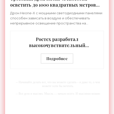
осветить до 1000 квадратных метров
земли - «Беспилотники»
Дрон Heone-X с мощными светодиодными панелями
способен зависать в воздухе и обеспечивать
непрерывное освещение пространства на
протяжении целых суток. В отличие от стационарных
источников света,
Ростех разработал
высокочувствительный
тепловизор «Сыч-3К» с
дальностью распознавания до 2 км
Подробнее
- «Гаджеты»
-- Начинайте делать все, что вы можете сделать – и даже то, о чем
можете хотя бы мечтать.
-- Все дело в мыслях. Мысль — начало всего. И мыслями можно
управлять. И поэтому главное дело совершенствования: работать над
мыслями.
-- Идите уверенно по направлению к мечте. Живите той жизнью,
которую вы сами себе придумали.