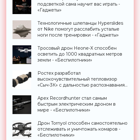
подсветкой сама научит вас играть -
«Гаджеты»
Технологичные шлепанцы Hyperslides
от Nike помогут расслабить усталые
ноги после тренировки - «Гаджеты»
Тросовый дрон Heone-X способен
осветить до 1000 квадратных метров
земли - «Беспилотники»
Ростех разработал
высокочувствительный тепловизор
«Сыч-3К» с дальностью распознавания
до 2 км - «Гаджеты»
Apex Recordhunter стал самым
быстрым электрическим дроном в
мире - «Беспилотники»
Дрон Tornyol способен самостоятельно
отслеживать и уничтожать комаров -
«Беспилотники»