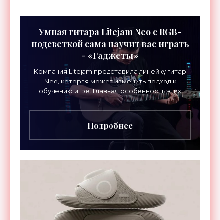
Умная гитара Litejam Neo с RGB-
подсветкой сама научит вас играть
- «Гаджеты»
Компания Litejam представила линейку гитар
Neo, которая может изменить подход к
обучению игре. Главная особенность этих
инструментов – встроенная RGB-подсветка
грифа. Светодиоды
Подробнее