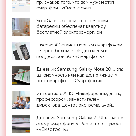
признаков того, что вам нужен этот
смартфон - «Смартфоны»
SolarGaps: жалюзи с солнечными
батареями обеспечат квартиру
бесплатной электроэнергией -
«Новости Электроники»
Hisense A7 станет первым смартфоном
с черно-белым e-ink дисплеем и
поддержкой 5G - «Смартфоны»
Дневник Samsung Galaxy Note 20 Ultra:
автономность или как долго «живет»
этот смартфон - «Смартфоны»
Интервью с А. Ю. Никифоровым, д.т.н.,
профессором, заместителем
директора Центра экстремальной
прикладной электроники НИЯУ
МИФИ - «Смартфоны»
Дневник Samsung Galaxy 21 Ultra: зачем
этому смартфону S Pen и что он умеет
- «Смартфоны»