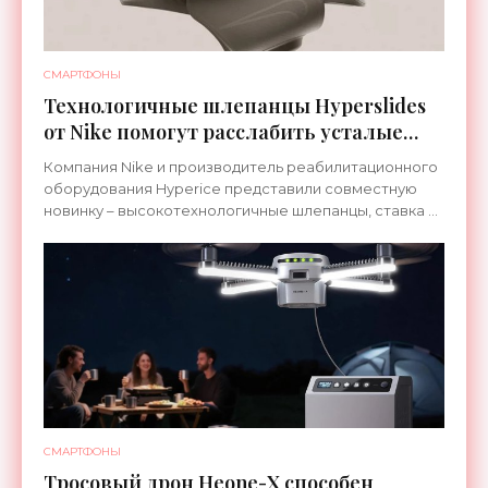
СМАРТФОНЫ
Технологичные шлепанцы Hyperslides
от Nike помогут расслабить усталые
ноги после тренировки - «Гаджеты»
Компания Nike и производитель реабилитационного
оборудования Hyperice представили совместную
новинку – высокотехнологичные шлепанцы, ставка в
которых сделана на сочетание тепла и вибрации.
СМАРТФОНЫ
Тросовый дрон Heone-X способен