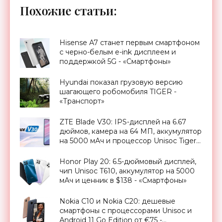
Похожие статьи:
Hisense A7 станет первым смартфоном
с черно-белым e-ink дисплеем и
поддержкой 5G - «Смартфоны»
Hyundai показал грузовую версию
шагающего робомобиля TIGER -
«Транспорт»
ZTE Blade V30: IPS-дисплей на 6.67
дюймов, камера на 64 МП, аккумулятор
на 5000 мАч и процессор Unisoc Tiger
T618 за $256 - «Смартфоны»
Honor Play 20: 6.5-дюймовый дисплей,
чип Unisoc T610, аккумулятор на 5000
мАч и ценник в $138 - «Смартфоны»
Nokia C10 и Nokia C20: дешевые
смартфоны с процессорами Unisoc и
Android 11 Go Edition от €75 -