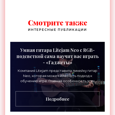
Смотрите также
ИНТЕРЕСНЫЕ ПУБЛИКАЦИИ
Умная гитара Litejam Neo с RGB-
подсветкой сама научит вас играть
- «Гаджеты»
Компания Litejam представила линейку гитар
Neo, которая может изменить подход к
обучению игре. Главная особенность этих
инструментов – встроенная RGB-подсветка
грифа. Светодиоды
Подробнее