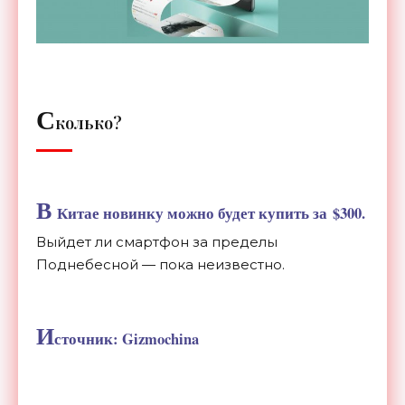
С
колько?
В
Китае новинку можно будет купить за
$300.
Выйдет
ли смартфон за
пределы
Поднебесной
—
пока неизвестно.
И
сточник: Gizmochina