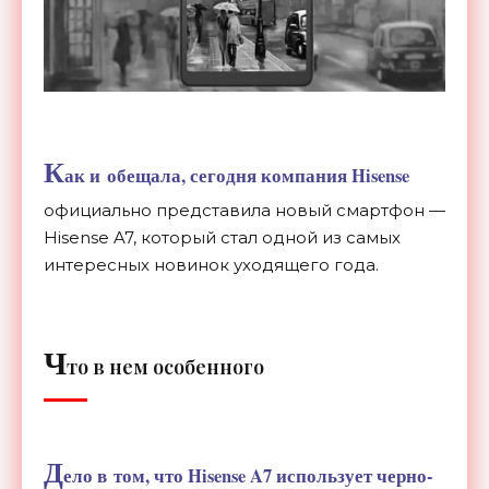
К
ак и
обещала, сегодня компания Hisense
официально представила новый смартфон
—
Hisense A7, который стал одной из
самых
интересных новинок уходящего года.
Ч
то в
нем особенного
Д
ело в
том, что Hisense A7 использует
черно-