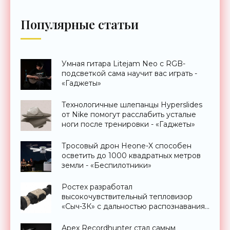
Популярные статьи
Умная гитара Litejam Neo с RGB-
подсветкой сама научит вас играть -
«Гаджеты»
Технологичные шлепанцы Hyperslides
от Nike помогут расслабить усталые
ноги после тренировки - «Гаджеты»
Тросовый дрон Heone-X способен
осветить до 1000 квадратных метров
земли - «Беспилотники»
Ростех разработал
высокочувствительный тепловизор
«Сыч-3К» с дальностью распознавания
до 2 км - «Гаджеты»
Apex Recordhunter стал самым