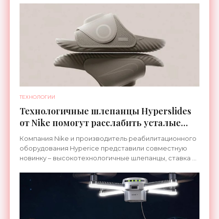
ТЕХНОЛОГИИ
Технологичные шлепанцы Hyperslides
от Nike помогут расслабить усталые
ноги после тренировки - «Гаджеты»
Компания Nike и производитель реабилитационного
оборудования Hyperice представили совместную
новинку – высокотехнологичные шлепанцы, ставка в
которых сделана на сочетание тепла и вибрации.