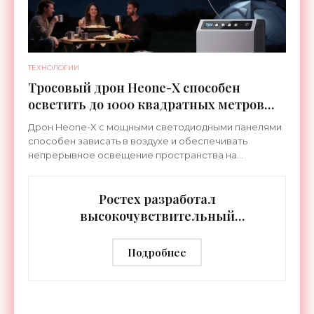
ТЕХНОЛОГИИ
Тросовый дрон Heone-X способен
осветить до 1000 квадратных метров
земли - «Беспилотники»
Дрон Heone-X с мощными светодиодными панелями
способен зависать в воздухе и обеспечивать
непрерывное освещение пространства на
протяжении целых суток. В отличие от стационарных
источников света,
Ростех разработал
высокочувствительный
тепловизор «Сыч-3К» с
дальностью распознавания до 2 км
Подробнее
- «Гаджеты»