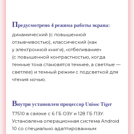
П
редусмотрено 4 режима работы экрана:
динамический (с
повышенной
отзывчивостью), классический (как
у
электронной книги),
«
отбеливание
»
(с
повышенной контрастностью, когда
темные тона становятся темнее, а
светлые
—
светлее) и
темный режим с
подсветкой для
чтения ночью.
В
нутри установлен процессор Unisoc Tiger
T7510 в
связке с
6 ГБ
ОЗУ и
128 ГБ
ПЗУ.
Установлена операционная система Android
10 со
специально адаптированным