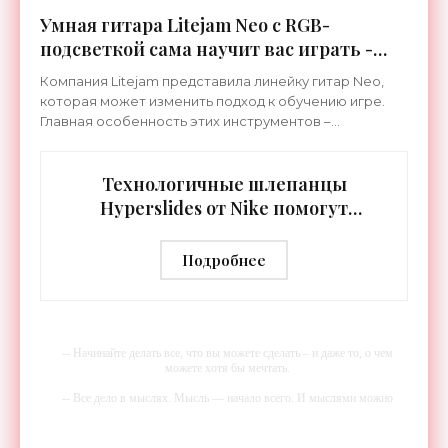
Умная гитара Litejam Neo с RGB-
подсветкой сама научит вас играть -
«Гаджеты»
Компания Litejam представила линейку гитар Neo,
которая может изменить подход к обучению игре.
Главная особенность этих инструментов –
встроенная RGB-подсветка грифа. Светодиоды
синхронизируются с
Технологичные шлепанцы
Hyperslides от Nike помогут
расслабить усталые ноги после
тренировки - «Гаджеты»
Подробнее
-- Начинайте делать все, что вы можете сделать – и даже то, о чем
можете хотя бы мечтать.
-- Все дело в мыслях. Мысль — начало всего. И мыслями можно
управлять. И поэтому главное дело совершенствования: работать над
мыслями.