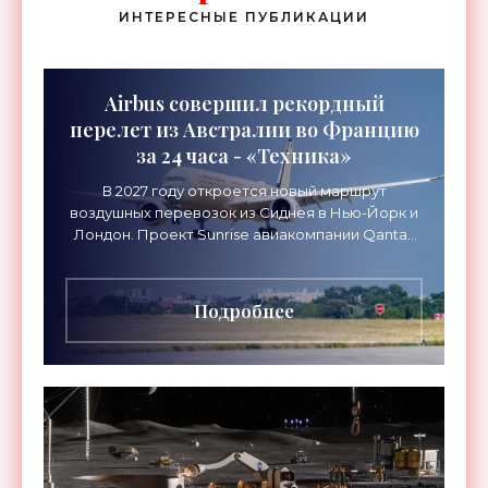
ИНТЕРЕСНЫЕ ПУБЛИКАЦИИ
Airbus совершил рекордный
перелет из Австралии во Францию
за 24 часа - «Техника»
В 2027 году откроется новый маршрут
воздушных перевозок из Сиднея в Нью-Йорк и
Лондон. Проект Sunrise авиакомпании Qantas
Airways организует беспосадочные перелеты
длительностью до 24
Подробнее