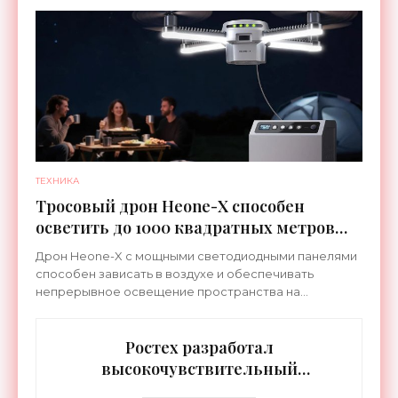
которых сделана на сочетание тепла и вибрации.
ТЕХНИКА
Тросовый дрон Heone-X способен
осветить до 1000 квадратных метров
земли - «Беспилотники»
Дрон Heone-X с мощными светодиодными панелями
способен зависать в воздухе и обеспечивать
непрерывное освещение пространства на
протяжении целых суток. В отличие от стационарных
источников света,
Ростех разработал
высокочувствительный
тепловизор «Сыч-3К» с