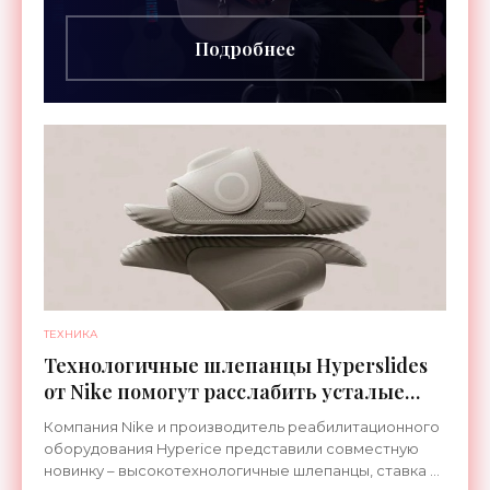
грифа. Светодиоды
Подробнее
ТЕХНИКА
Технологичные шлепанцы Hyperslides
от Nike помогут расслабить усталые
ноги после тренировки - «Гаджеты»
Компания Nike и производитель реабилитационного
оборудования Hyperice представили совместную
новинку – высокотехнологичные шлепанцы, ставка в