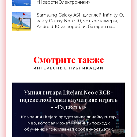
«Новости Электроники»
Samsung Galaxy A51: дисплей Infinity-O,
как у Galaxy Note 10, четыре камеры,
Android 10 из коробки, батарея на
4000 мАч и ценник от $350 -
«Смартфоны»
Смотрите также
ИНТЕРЕСНЫЕ ПУБЛИКАЦИИ
Умная гитара Litejam Neo с RGB-
подсветкой сама научит вас играть
- «Гаджеты»
Компания Litejam представила линейку гитар
Neo, которая может изменить подход к
обучению игре. Главная особенность этих
инструментов – встроенная RGB-подсветка