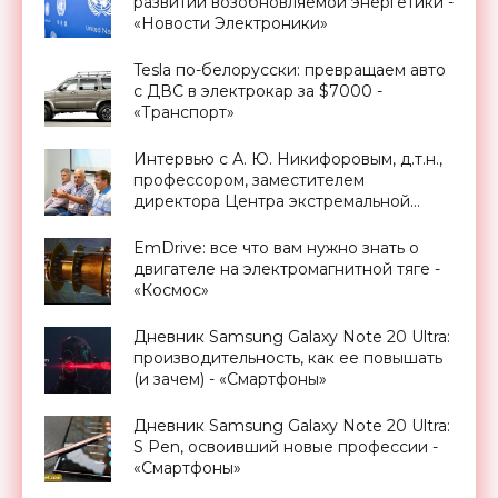
развитии возобновляемой энергетики -
«Новости Электроники»
Tesla по-белорусски: превращаем авто
с ДВС в электрокар за $7000 -
«Транспорт»
Интервью с А. Ю. Никифоровым, д.т.н.,
профессором, заместителем
директора Центра экстремальной
прикладной электроники НИЯУ
МИФИ - «Смартфоны»
EmDrive: все что вам нужно знать о
двигателе на электромагнитной тяге -
«Космос»
Дневник Samsung Galaxy Note 20 Ultra:
производительность, как ее повышать
(и зачем) - «Смартфоны»
Дневник Samsung Galaxy Note 20 Ultra:
S Pen, освоивший новые профессии -
«Смартфоны»