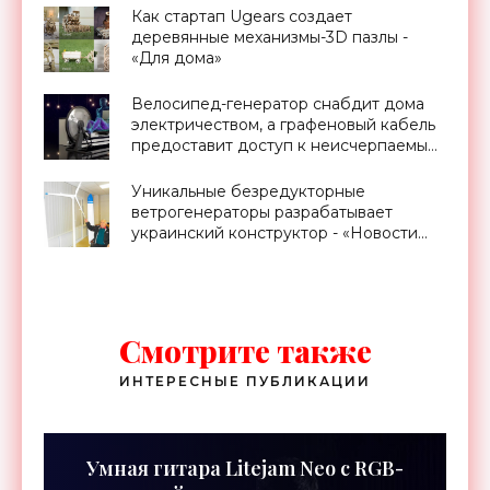
Как стартап Ugears создает
деревянные механизмы-3D пазлы -
«Для дома»
Велосипед-генератор снабдит дома
электричеством, а графеновый кабель
предоставит доступ к неисчерпаемым
запасам геотермальной энергии,
проект Billions in Change (видео) -
Уникальные безредукторные
«Новости Электроники»
ветрогенераторы разрабатывает
украинский конструктор - «Новости
Электроники»
Смотрите также
ИНТЕРЕСНЫЕ ПУБЛИКАЦИИ
Умная гитара Litejam Neo с RGB-