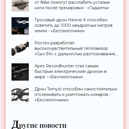
от Nike помогут расслабить усталые
ноги после тренировки - «Гаджеты»
Тросовый дрон Heone-X способен
осветить до 1000 квадратных метров
земли - «Беспилотники»
Ростех разработал
высокочувствительный тепловизор
«Сыч-3К» с дальностью распознавания
до 2 км - «Гаджеты»
Apex Recordhunter стал самым
быстрым электрическим дроном в
мире - «Беспилотники»
Дрон Tornyol способен самостоятельно
отслеживать и уничтожать комаров -
«Беспилотники»
Д
ругие новости