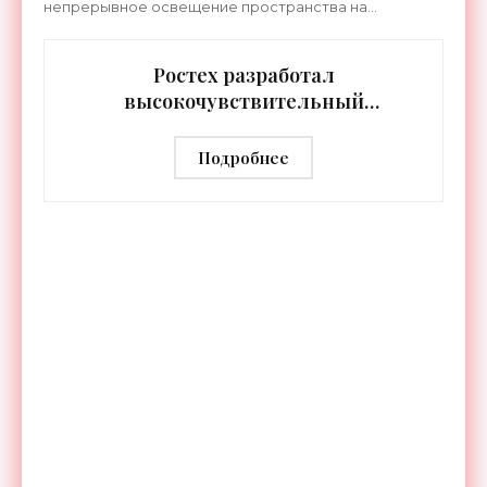
непрерывное освещение пространства на
протяжении целых суток. В отличие от стационарных
источников света,
Ростех разработал
высокочувствительный
тепловизор «Сыч-3К» с
дальностью распознавания до 2 км
Подробнее
- «Гаджеты»