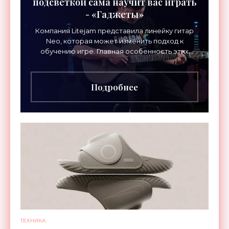
подсветкой сама научит вас играть
- «Гаджеты»
Компания Litejam представила линейку гитар
Neo, которая может изменить подход к
обучению игре. Главная особенность этих
инструментов – встроенная RGB-подсветка
грифа. Светодиоды
Подробнее
ТЕХНИКА