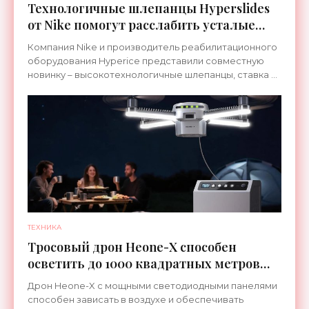
Технологичные шлепанцы Hyperslides
от Nike помогут расслабить усталые
ноги после тренировки - «Гаджеты»
Компания Nike и производитель реабилитационного
оборудования Hyperice представили совместную
новинку – высокотехнологичные шлепанцы, ставка в
которых сделана на сочетание тепла и вибрации.
ТЕХНИКА
Тросовый дрон Heone-X способен
осветить до 1000 квадратных метров
земли - «Беспилотники»
Дрон Heone-X с мощными светодиодными панелями
способен зависать в воздухе и обеспечивать