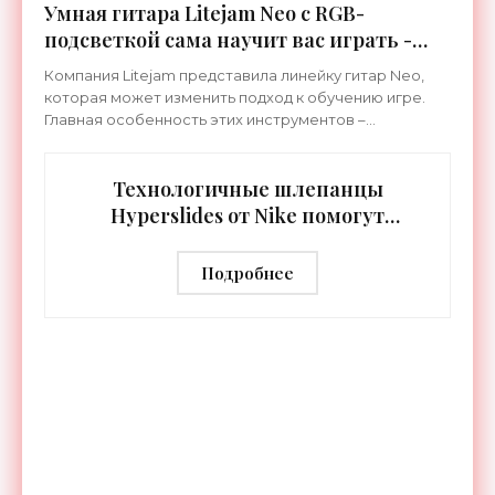
Умная гитара Litejam Neo с RGB-
подсветкой сама научит вас играть -
«Гаджеты»
Компания Litejam представила линейку гитар Neo,
которая может изменить подход к обучению игре.
Главная особенность этих инструментов –
встроенная RGB-подсветка грифа. Светодиоды
синхронизируются с
Технологичные шлепанцы
Hyperslides от Nike помогут
расслабить усталые ноги после
тренировки - «Гаджеты»
Подробнее