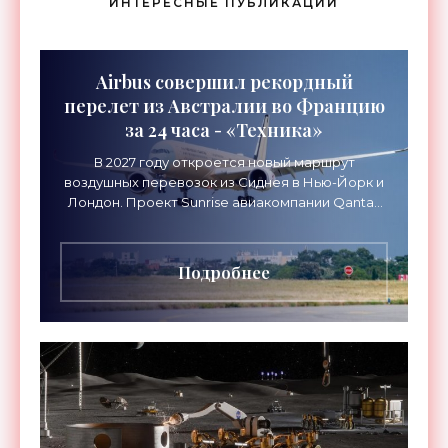
ИНТЕРЕСНЫЕ ПУБЛИКАЦИИ
Airbus совершил рекордный
перелет из Австралии во Францию
за 24 часа - «Техника»
В 2027 году откроется новый маршрут
воздушных перевозок из Сиднея в Нью-Йорк и
Лондон. Проект Sunrise авиакомпании Qantas
Airways организует беспосадочные перелеты
длительностью до 24
Подробнее