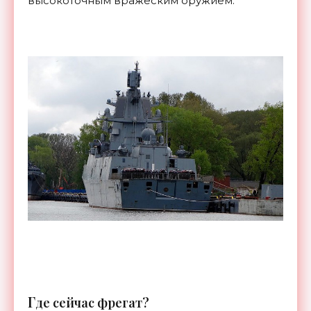
высокоточным вражеским оружием.
Г
де сейчас фрегат?