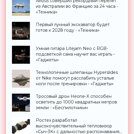
Airbus совершил рекордный перелет
из Австралии во Францию за 24 часа -
«Техника»
Первый лунный экскаватор будет
готов к 2028 году - «Техника»
Умная гитара Litejam Neo с RGB-
подсветкой сама научит вас играть -
«Гаджеты»
Технологичные шлепанцы Hyperslides
от Nike помогут расслабить усталые
ноги после тренировки - «Гаджеты»
Тросовый дрон Heone-X способен
осветить до 1000 квадратных метров
земли - «Беспилотники»
Ростех разработал
высокочувствительный тепловизор
«Сыч-3К» с дальностью распознавания