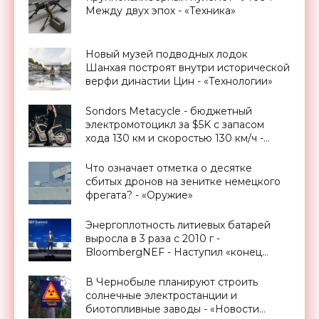
Между двух эпох - «Техника»
Новый музей подводных лодок
Шанхая построят внутри исторической
верфи династии Цин - «Технологии»
Sondors Metacycle - бюджетный
электромотоцикл за $5K с запасом
хода 130 км и скоростью 130 км/ч -
«Транспорт»
Что означает отметка о десятке
сбитых дронов на зенитке немецкого
фрегата? - «Оружие»
Энергоплотность литиевых батарей
выросла в 3 раза с 2010 г -
BloombergNEF - Наступил «конец
начала» эры электромобилей -
«Технологии»
В Чернобыле планируют строить
солнечные электростанции и
биотопливные заводы - «Новости