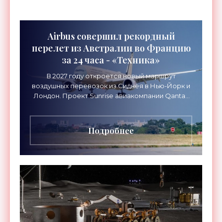
Airbus совершил рекордный
перелет из Австралии во Францию
за 24 часа - «Техника»
В 2027 году откроется новый маршрут
воздушных перевозок из Сиднея в Нью-Йорк и
Лондон. Проект Sunrise авиакомпании Qantas
Airways организует беспосадочные перелеты
длительностью до 24
Подробнее