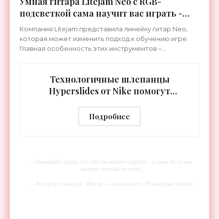
Умная гитара Litejam Neo с RGB-
подсветкой сама научит вас играть -
«Гаджеты»
Компания Litejam представила линейку гитар Neo,
которая может изменить подход к обучению игре.
Главная особенность этих инструментов –
встроенная RGB-подсветка грифа. Светодиоды
синхронизируются с
Технологичные шлепанцы
Hyperslides от Nike помогут
расслабить усталые ноги после
тренировки - «Гаджеты»
Подробнее
-- Начинайте делать все, что вы можете сделать – и даже то, о чем
можете хотя бы мечтать.
-- Все дело в мыслях. Мысль — начало всего. И мыслями можно
управлять. И поэтому главное дело совершенствования: работать над
мыслями.
-- Идите уверенно по направлению к мечте. Живите той жизнью,