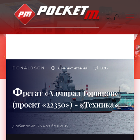
DONALDSON
6 минут чтения
838
Ф
регат «Адмирал Горшков»
(проект «22350») - «Техника»
Добавлено: 23 ноября 2015