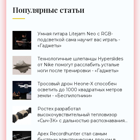
Популярные статьи
Умная гитара Litejam Neo с RGB-
подсветкой сама научит вас играть -
«Гаджеты»
Технологичные шлепанцы Hyperslides
от Nike помогут расслабить усталые
ноги после тренировки - «Гаджеты»
Тросовый дрон Heone-X способен
осветить до 1000 квадратных метров
земли - «Беспилотники»
Ростех разработал
высокочувствительный тепловизор
«Сыч-3К» с дальностью распознавания
до 2 км - «Гаджеты»
Apex Recordhunter стал самым
быстрым электрическим дроном в