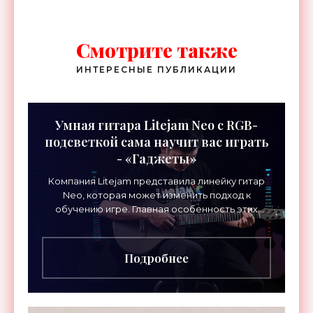
Смотрите также
ИНТЕРЕСНЫЕ ПУБЛИКАЦИИ
Умная гитара Litejam Neo с RGB-
подсветкой сама научит вас играть
- «Гаджеты»
Компания Litejam представила линейку гитар
Neo, которая может изменить подход к
обучению игре. Главная особенность этих
инструментов – встроенная RGB-подсветка
грифа. Светодиоды
Подробнее