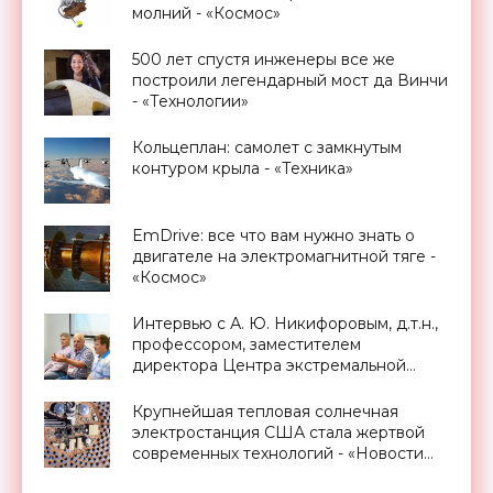
молний - «Космос»
500 лет спустя инженеры все же
построили легендарный мост да Винчи
- «Технологии»
Кольцеплан: самолет с замкнутым
контуром крыла - «Техника»
EmDrive: все что вам нужно знать о
двигателе на электромагнитной тяге -
«Космос»
Интервью с А. Ю. Никифоровым, д.т.н.,
профессором, заместителем
директора Центра экстремальной
прикладной электроники НИЯУ
МИФИ - «Смартфоны»
Крупнейшая тепловая солнечная
электростанция США стала жертвой
современных технологий - «Новости
Электроники»