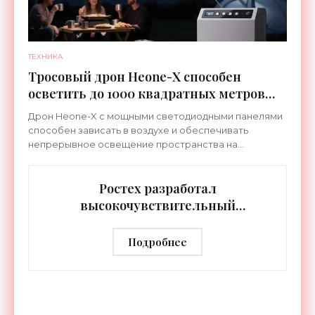
ТЕХНИКА
Тросовый дрон Heone-X способен
осветить до 1000 квадратных метров
земли - «Беспилотники»
Дрон Heone-X с мощными светодиодными панелями
способен зависать в воздухе и обеспечивать
непрерывное освещение пространства на
протяжении целых суток. В отличие от стационарных
источников света,
Ростех разработал
высокочувствительный
тепловизор «Сыч-3К» с
дальностью распознавания до 2 км
Подробнее
- «Гаджеты»