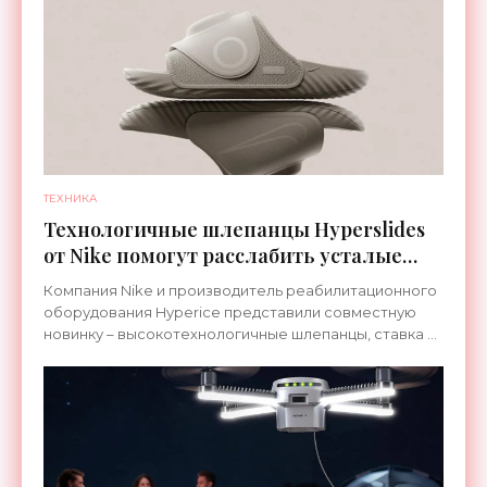
ТЕХНИКА
Технологичные шлепанцы Hyperslides
от Nike помогут расслабить усталые
ноги после тренировки - «Гаджеты»
Компания Nike и производитель реабилитационного
оборудования Hyperice представили совместную
новинку – высокотехнологичные шлепанцы, ставка в
которых сделана на сочетание тепла и вибрации.