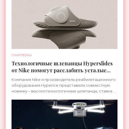
СМАРТФОНЫ
Технологичные шлепанцы Hyperslides
от Nike помогут расслабить усталые
ноги после тренировки - «Гаджеты»
Компания Nike и производитель реабилитационного
оборудования Hyperice представили совместную
новинку – высокотехнологичные шлепанцы, ставка в
которых сделана на сочетание тепла и вибрации.