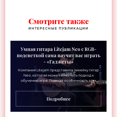
Смотрите также
ИНТЕРЕСНЫЕ ПУБЛИКАЦИИ
Умная гитара Litejam Neo с RGB-
подсветкой сама научит вас играть
- «Гаджеты»
Компания Litejam представила линейку гитар
Neo, которая может изменить подход к
обучению игре. Главная особенность этих
инструментов – встроенная RGB-подсветка
грифа. Светодиоды
Подробнее