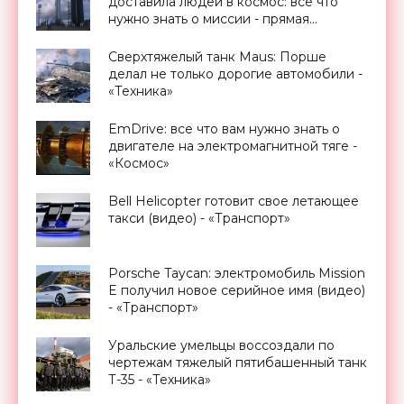
доставила людей в космос: все что
нужно знать о миссии - прямая
трансляция запуска - «Космос»
Сверхтяжелый танк Maus: Порше
делал не только дорогие автомобили -
«Техника»
EmDrive: все что вам нужно знать о
двигателе на электромагнитной тяге -
«Космос»
Bell Helicopter готовит свое летающее
такси (видео) - «Транспорт»
Porsche Taycan: электромобиль Mission
E получил новое серийное имя (видео)
- «Транспорт»
Уральские умельцы воссоздали по
чертежам тяжелый пятибашенный танк
Т-35 - «Техника»