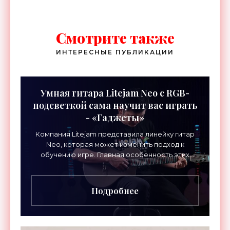
Смотрите также
ИНТЕРЕСНЫЕ ПУБЛИКАЦИИ
Умная гитара Litejam Neo с RGB-
подсветкой сама научит вас играть
- «Гаджеты»
Компания Litejam представила линейку гитар
Neo, которая может изменить подход к
обучению игре. Главная особенность этих
инструментов – встроенная RGB-подсветка
грифа. Светодиоды
Подробнее