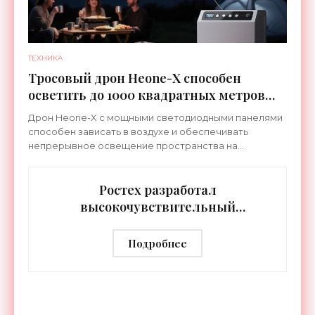
ТЕХНИКА
Тросовый дрон Heone-X способен
осветить до 1000 квадратных метров
земли - «Беспилотники»
Дрон Heone-X с мощными светодиодными панелями
способен зависать в воздухе и обеспечивать
непрерывное освещение пространства на
протяжении целых суток. В отличие от стационарных
источников света,
Ростех разработал
высокочувствительный
тепловизор «Сыч-3К» с
дальностью распознавания до 2 км
Подробнее
- «Гаджеты»