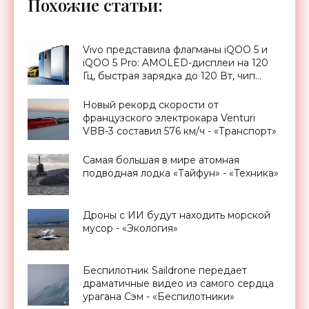
Похожие статьи:
Vivo представила флагманы iQOO 5 и
iQOO 5 Pro: AMOLED-дисплеи на 120
Гц, быстрая зарядка до 120 Вт, чип
Snapdragon 865 и ценник от $576 -
«Смартфоны»
Новый рекорд скорости от
французского электрокара Venturi
VBB-3 составил 576 км/ч - «Транспорт»
Самая большая в мире атомная
подводная лодка «Тайфун» - «Техника»
Дроны с ИИ будут находить морской
мусор - «Экология»
Беспилотник Saildrone передает
драматичные видео из самого сердца
урагана Сэм - «Беспилотники»