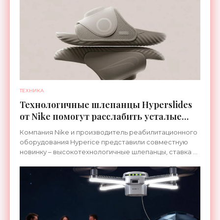
ТЕХНИКА
Технологичные шлепанцы Hyperslides
от Nike помогут расслабить усталые
ноги после тренировки - «Гаджеты»
Компания Nike и производитель реабилитационного
оборудования Hyperice представили совместную
новинку – высокотехнологичные шлепанцы, ставка в
которых сделана на сочетание тепла и вибрации.