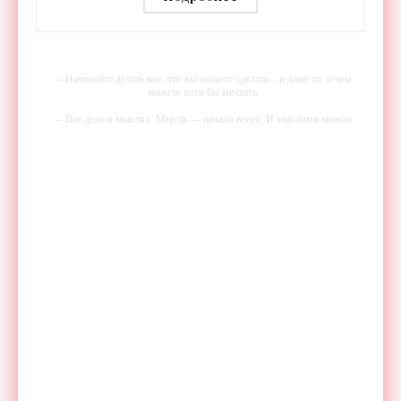
- «Гаджеты»
-- Начинайте делать все, что вы можете сделать – и даже то, о чем
можете хотя бы мечтать.
-- Все дело в мыслях. Мысль — начало всего. И мыслями можно
управлять. И поэтому главное дело совершенствования: работать над
мыслями.
-- Идите уверенно по направлению к мечте. Живите той жизнью,
которую вы сами себе придумали.
-- Самое большое богатство — это ум. Самая большая нищета —
глупость. Из всех страхов самый пугающий — самолюбование.
-- Лучшее, что можно сделать с хорошим советом, это пропустить его
мимо ушей. Он никогда не бывает полезен никому, кроме того, кто
его дал.
-- Люблю давать советы и очень не люблю, когда их дают мне.