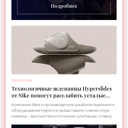
Подробнее
ТЕХНОЛОГИИ
Технологичные шлепанцы Hyperslides
от Nike помогут расслабить усталые
ноги после тренировки - «Гаджеты»
Компания Nike и производитель реабилитационного
оборудования Hyperice представили совместную
новинку – высокотехнологичные шлепанцы, ставка в
которых сделана на сочетание тепла и вибрации.