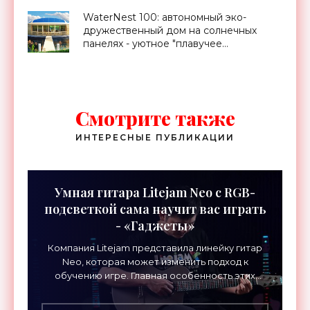
Украине - «Новости Электроники»
WaterNest 100: автономный эко-
дружественный дом на солнечных
панелях - уютное "плавучее
гнездышко" - «Архитектура»
Смотрите также
ИНТЕРЕСНЫЕ ПУБЛИКАЦИИ
Умная гитара Litejam Neo с RGB-
подсветкой сама научит вас играть
- «Гаджеты»
Компания Litejam представила линейку гитар
Neo, которая может изменить подход к
обучению игре. Главная особенность этих
инструментов – встроенная RGB-подсветка
грифа. Светодиоды