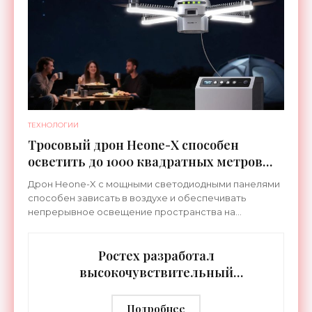
ТЕХНОЛОГИИ
Тросовый дрон Heone-X способен
осветить до 1000 квадратных метров
земли - «Беспилотники»
Дрон Heone-X с мощными светодиодными панелями
способен зависать в воздухе и обеспечивать
непрерывное освещение пространства на
протяжении целых суток. В отличие от стационарных
источников света,
Ростех разработал
высокочувствительный
тепловизор «Сыч-3К» с
дальностью распознавания до 2 км
Подробнее