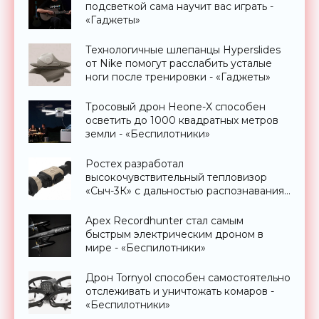
подсветкой сама научит вас играть -
«Гаджеты»
Технологичные шлепанцы Hyperslides
от Nike помогут расслабить усталые
ноги после тренировки - «Гаджеты»
Тросовый дрон Heone-X способен
осветить до 1000 квадратных метров
земли - «Беспилотники»
Ростех разработал
высокочувствительный тепловизор
«Сыч-3К» с дальностью распознавания
до 2 км - «Гаджеты»
Apex Recordhunter стал самым
быстрым электрическим дроном в
мире - «Беспилотники»
Дрон Tornyol способен самостоятельно
отслеживать и уничтожать комаров -
«Беспилотники»