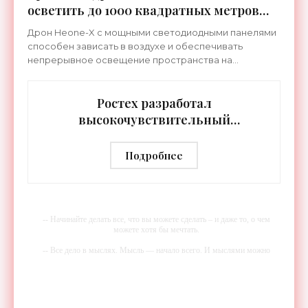
осветить до 1000 квадратных метров
земли - «Беспилотники»
Дрон Heone-X с мощными светодиодными панелями
способен зависать в воздухе и обеспечивать
непрерывное освещение пространства на
протяжении целых суток. В отличие от стационарных
источников света,
Ростех разработал
высокочувствительный
тепловизор «Сыч-3К» с
дальностью распознавания до 2 км
Подробнее
- «Гаджеты»
-- Начинайте делать все, что вы можете сделать – и даже то, о чем
можете хотя бы мечтать.
-- Все дело в мыслях. Мысль — начало всего. И мыслями можно
управлять. И поэтому главное дело совершенствования: работать над
мыслями.
-- Идите уверенно по направлению к мечте. Живите той жизнью,
которую вы сами себе придумали.