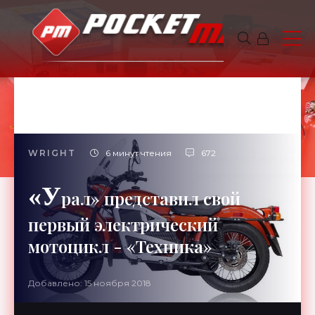
WRIGHT
6 минут чтения
672
«У
рал» представил свой
первый электрический
мотоцикл - «Техника»
Добавлено: 15 ноября 2018