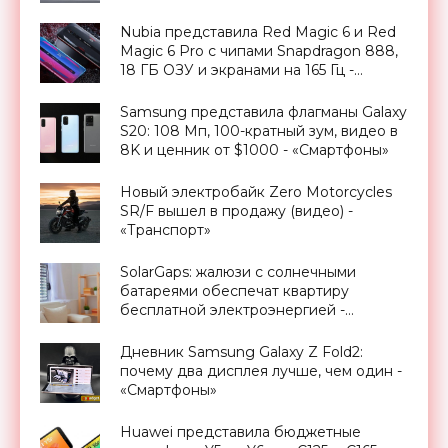
Nubia представила Red Magic 6 и Red
Magic 6 Pro с чипами Snapdragon 888,
18 ГБ ОЗУ и экранами на 165 Гц -
«Смартфоны»
Samsung представила флагманы Galaxy
S20: 108 Мп, 100-кратный зум, видео в
8K и ценник от $1000 - «Смартфоны»
Новый электробайк Zero Motorcycles
SR/F вышел в продажу (видео) -
«Транспорт»
SolarGaps: жалюзи с солнечными
батареями обеспечат квартиру
бесплатной электроэнергией -
«Новости Электроники»
Дневник Samsung Galaxy Z Fold2:
почему два дисплея лучше, чем один -
«Смартфоны»
Huawei представила бюджетные