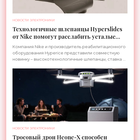
НОВОСТИ ЭЛЕКТРОНИКИ
Технологичные шлепанцы Hyperslides
от Nike помогут расслабить усталые
ноги после тренировки - «Гаджеты»
Компания Nike и производитель реабилитационного
оборудования Hyperice представили совместную
новинку – высокотехнологичные шлепанцы, ставка в
которых сделана на сочетание тепла и вибрации.
НОВОСТИ ЭЛЕКТРОНИКИ
Тросовый дрон Heone-X способен