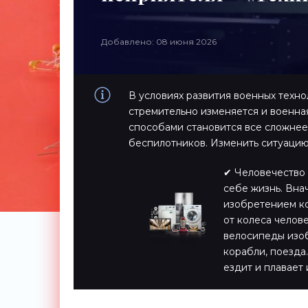
Добавлено: 08 июня 2026
В условиях развития военных техн
стремительно изменяется и военная
способами становится все сложнее
беспилотников. Изменить ситуацию
✔ Человечество 
себе жизнь. Вна
изобретением ко
от колеса челов
велосипеды изоб
корабли, поезда…
ездит и плавает 