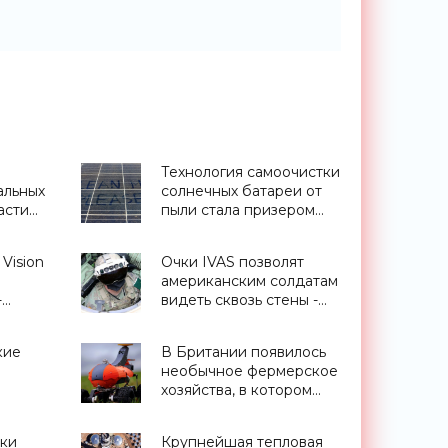
Технология самоочистки
альных
солнечных батареи от
асти
пыли стала призером
»
American-Made Solar
Prize 2021 - «Новости
Vision
Очки IVAS позволят
Электроники»
американским солдатам
-
видеть сквозь стены -
«Технологии»
кие
В Британии появилось
необычное фермерское
хозяйства, в котором
 боя -
трудятся только роботы
- «Роботы»
ки
Крупнейшая тепловая