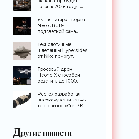
экскаватор будет
готов к 2028 году -
«Техника»
Умная гитара Litejam
Neo с RGB-
подсветкой сама
научит вас играть -
«Гаджеты»
Технологичные
шлепанцы Hyperslides
от Nike помогут
расслабить усталые
ноги после
Тросовый дрон
тренировки -
Heone-X способен
«Гаджеты»
осветить до 1000
квадратных метров
земли -
Ростех разработал
«Беспилотники»
высокочувствительный
тепловизор «Сыч-3К»
с дальностью
распознавания до 2
км - «Гаджеты»
Д
ругие новости