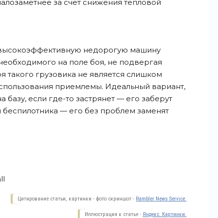
малозаметнее за счет снижения тепловой
ь высокоэффективную недорогую машину
необходимого на поле боя, не подвергая
ря такого грузовика не является слишком
использования приемлемы. Идеальный вариант,
 базу, если где-то застрянет — его заберут
й беспилотника — его без проблем заменят
ll
Цитирование статьи, картинки - фото скриншот -
Rambler News Service.
Иллюстрация к статье -
Яндекс. Картинки.