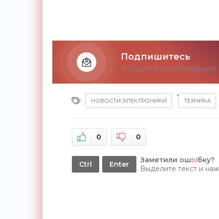
Подпишитесь
И будьте в курсе первыми!
,
НОВОСТИ ЭЛЕКТРОНИКИ
ТЕХНИКА
0
0
Заметили ош
Ы
бку?
Ctrl
Enter
Выделите текст и на