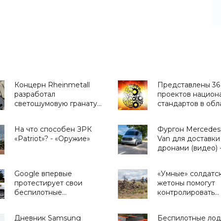
Концерн Rheinmetall
Представлены 36
разработал
проектов национ
светошумовую гранату
стандартов в обл
размером с коробочку
ИИ - «Смартфоны
для визиток - «Оружие»
На что способен ЗРК
Фургон Mercedes 
«Patriot»? - «Оружие»
Van для доставки
дронами (видео) 
«Транспорт»
Google впервые
«Умные» солдатс
протестирует свои
жетоны помогут
беспилотные
контролировать
автомобили за
ситуацию на поле
пределами Калифорнии
«Технологии»
Дневник Samsung
Беспилотные лод
– в Техасе - «Транспорт»