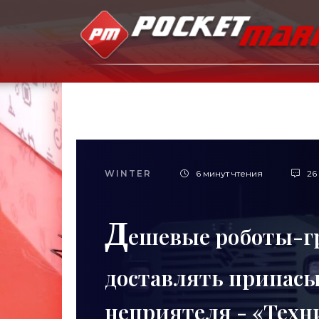
WINTER
6 минут чтения
26
Д
ешевые роботы-г
доставлять припасы
неприятеля - «Техн