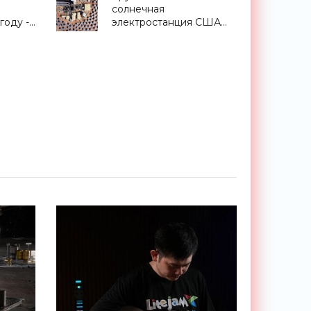
солнечная
году -
электростанция США
стала жертвой
современных
технологий - «Новости
Электроники»