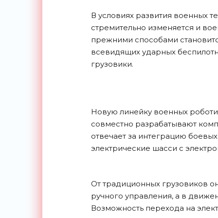
В условиях развития военных т
стремительно изменяется и воен
прежними способами становитс
всевидящих ударных беспилотн
грузовики.
Новую линейку военных робот
совместно разрабатывают компа
отвечает за интеграцию боевых
электрические шасси с электр
От традиционных грузовиков он
ручного управления, а в движе
Возможность перехода на элек