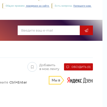
Общие правила
поведения на сайте.
Есть вопросы.
Напишите нам.
Добавить
ОБСУДИТЬ (0)
в мою ленту
Мы в
жмите
Ctrl+Enter