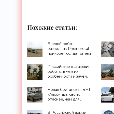
Похожие статьи:
Боевой робот-
разведчик Rheinmetall
прикроет солдат огнем -
«Роботы»
Российские шагающие
роботы: в чем их
особенности и зачем
они нужны армии -
«Роботы»
Новая британская БМП
«Аякс»: для своих
опаснее, чем для
неприятеля - «Техника»
В Российской армии