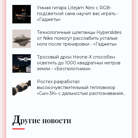
Умная гитара Litejam Neo с RGB-
подсветкой сама научит вас играть -
«Гаджеты»
Технологичные шлепанцы Hyperslides
от Nike помогут расслабить усталые
ноги после тренировки - «Гаджеты»
Тросовый дрон Heone-X способен
осветить до 1000 квадратных метров
земли - «Беспилотники»
Ростех разработал
высокочувствительный тепловизор
«Сыч-3К» с дальностью распознавания
до 2 км - «Гаджеты»
Д
ругие новости