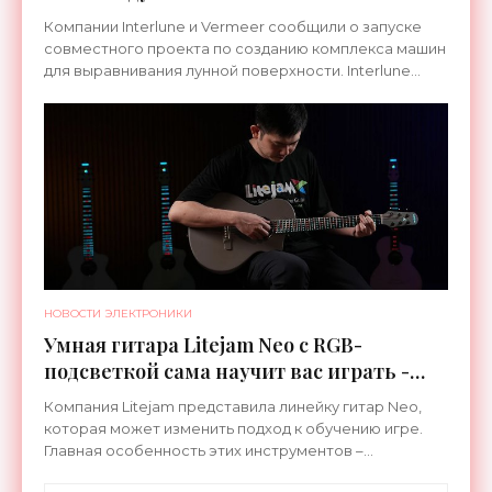
Компании Interlune и Vermeer сообщили о запуске
совместного проекта по созданию комплекса машин
для выравнивания лунной поверхности. Interlune
специализируется на робототехнике и космической
НОВОСТИ ЭЛЕКТРОНИКИ
Умная гитара Litejam Neo с RGB-
подсветкой сама научит вас играть -
«Гаджеты»
Компания Litejam представила линейку гитар Neo,
которая может изменить подход к обучению игре.
Главная особенность этих инструментов –
встроенная RGB-подсветка грифа. Светодиоды