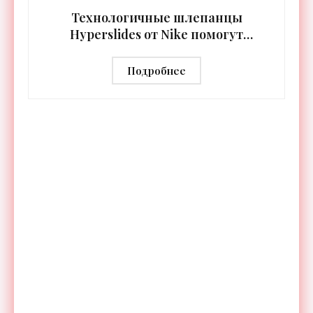
синхронизируются с
Технологичные шлепанцы
Hyperslides от Nike помогут
расслабить усталые ноги после
тренировки - «Гаджеты»
Подробнее