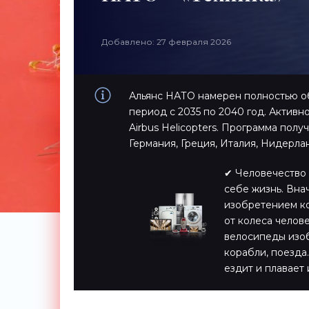
Добавлено: 27 февраля 2026
Альянс НАТО намерен полностью об
период с 2035 по 2040 год. Активн
Airbus Helicopters. Программа пол
Германия, Греция, Италия, Нидерла
✔ Человечество 
себе жизнь. Вна
изобретением ко
от колеса челов
велосипеды изоб
корабли, поезда…
ездит и плавает 