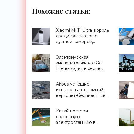
Похожие статьи:
Xiaomi Mi 11 Ultra: король
среди флагманов с
лучшей камерой,
вторым дисплеем,
защитой IP68 и экраном
Электрическая
Dolby Vision за $900 -
«малолитражка» e.Go
«Смартфоны»
Life выходит в серию,
цена в Германии - 11 900
евро - «Транспорт»
Airbus успешно
испытала автономный
вертолет-беспилотник
VSR700 - «Техника»
Китай построит
солнечную
электростанцию в
космосе к 2035 году -
«Космос»