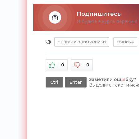
Подпишитесь
И будьте в курсе первыми!
,
НОВОСТИ ЭЛЕКТРОНИКИ
ТЕХНИКА
0
0
Заметили ош
Ы
бку?
Ctrl
Enter
Выделите текст и на