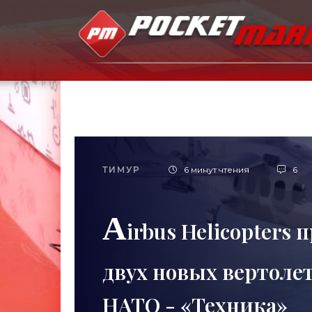
ТИМУР
6 минут чтения
6
A
irbus Helicopters
двух новых вертоле
НАТО - «Техника»