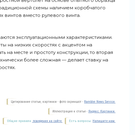
ростной вертолет на основе опытного образца
традиционной схемы наличием коробчатого
х винтов вместо рулевого винта.
аются эксплуатационными характеристиками.
ты на низких скоростях с акцентом на
ть на месте и простоту конструкции, то вторая
хнически более сложная — делает ставку на
ростях.
Цитирование статьи, картинки - фото скриншот -
Rambler News Service.
Иллюстрация к статье -
Яндекс. Картинки.
Общие правила
поведения на сайте.
Есть вопросы.
Напишите нам.