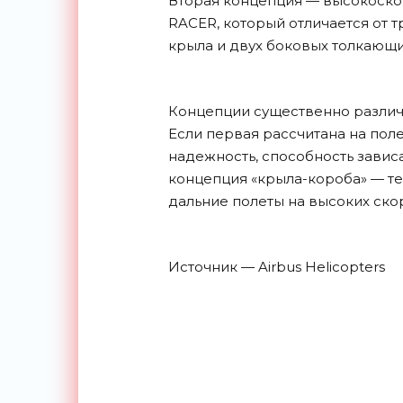
Вторая концепция — высокоско
RACER, который отличается от 
крыла и двух боковых толкающи
Концепции существенно различ
Если первая рассчитана на поле
надежность, способность зависа
концепция «крыла-короба» — те
дальние полеты на высоких
ско
Источник — Airbus Helicopters