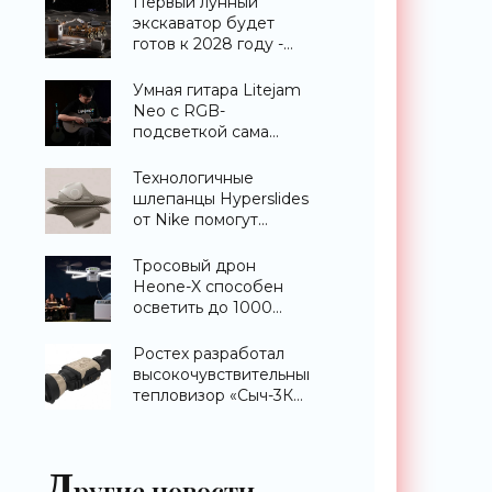
Первый лунный
экскаватор будет
готов к 2028 году -
«Техника»
Умная гитара Litejam
Neo с RGB-
подсветкой сама
научит вас играть -
«Гаджеты»
Технологичные
шлепанцы Hyperslides
от Nike помогут
расслабить усталые
ноги после
Тросовый дрон
тренировки -
Heone-X способен
«Гаджеты»
осветить до 1000
квадратных метров
земли -
Ростех разработал
«Беспилотники»
высокочувствительный
тепловизор «Сыч-3К»
с дальностью
распознавания до 2
км - «Гаджеты»
Д
ругие новости