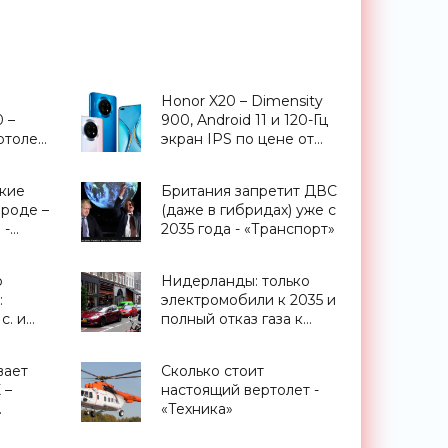
Honor X20 – Dimensity
 –
900, Android 11 и 120-Гц
ртолет
экран IPS по цене от
оления
$295 - «Смартфоны»
ские
Британия запретит ДВС
ороде –
(даже в гибридах) уже с
 -
2035 года - «Транспорт»
р
Нидерланды: только
:
электромобили к 2035 и
с. и
полный отказ газа к
стью
2050 году - «Транспорт»
кг -
вает
Сколько стоит
 –
настоящий вертолет -
«Техника»
олета в