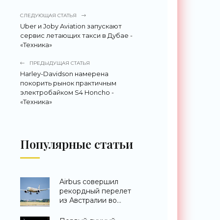
СЛЕДУЮЩАЯ СТАТЬЯ
Uber и Joby Aviation запускают
сервис летающих такси в Дубае -
«Техника»
ПРЕДЫДУЩАЯ СТАТЬЯ
Harley-Davidson намерена
покорить рынок практичным
электробайком S4 Honcho -
«Техника»
Популярные статьи
Airbus совершил
рекордный перелет
из Австралии во
Францию за 24 часа -
«Техника»