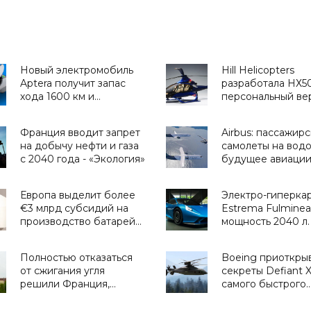
Новый электромобиль
Hill Helicopters
Aptera получит запас
разработала НХ50
хода 1600 км и
персональный ве
невероятную
следующего пок
энергоэффективность -
- «Техника»
Франция вводит запрет
Airbus: пассажир
«Транспорт»
на добычу нефти и газа
самолеты на вод
с 2040 года - «Экология»
будущее авиации
«Транспорт»
Европа выделит более
Электро-гиперка
€3 млрд субсидий на
Estrema Fulminea
производство батарей
мощность 2040 л. 
для электромобилей -
батарея с плотно
«Транспорт»
энергии 450 Вт•ч/
Полностью отказаться
Boeing приоткры
«Транспорт»
от сжигания угля
секреты Defiant X
решили Франция,
самого быстрого
Британия, Канада,
штурмового верт
Финляндия, Дания,
мире - «Техника»