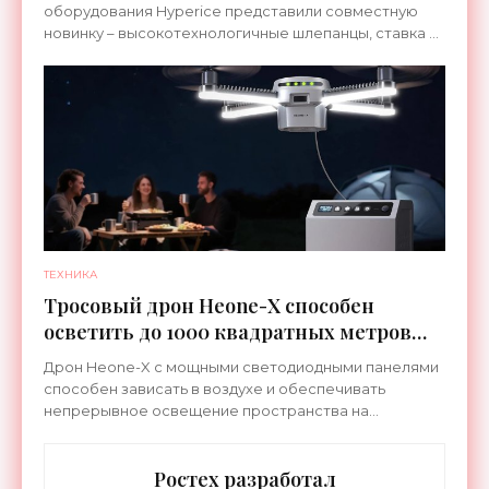
оборудования Hyperice представили совместную
новинку – высокотехнологичные шлепанцы, ставка в
которых сделана на сочетание тепла и вибрации.
ТЕХНИКА
Тросовый дрон Heone-X способен
осветить до 1000 квадратных метров
земли - «Беспилотники»
Дрон Heone-X с мощными светодиодными панелями
способен зависать в воздухе и обеспечивать
непрерывное освещение пространства на
протяжении целых суток. В отличие от стационарных
источников света,
Ростех разработал