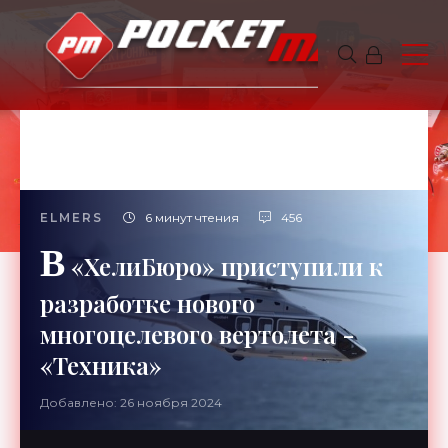
ELMERS
6 минут чтения
456
В
«ХелиБюро» приступили к
разработке нового
многоцелевого вертолета -
«Техника»
Добавлено: 26 ноября 2024