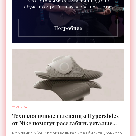
Neo, которая может изменить подход к
обучению игре. Главная особенность этих
инструментов – встроенная RGB-подсветка
грифа. Светодиоды
Подробнее
ТЕХНИКА
Технологичные шлепанцы Hyperslides
от Nike помогут расслабить усталые
ноги после тренировки - «Гаджеты»
Компания Nike и производитель реабилитационного