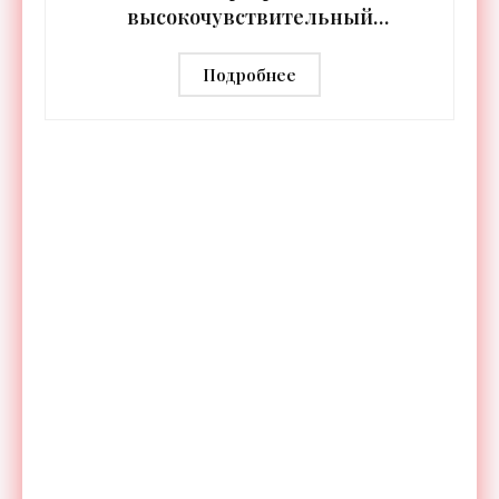
высокочувствительный
тепловизор «Сыч-3К» с
дальностью распознавания до 2 км
Подробнее
- «Гаджеты»