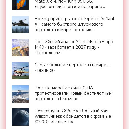
Mate X с чипом Kirin 990 5G,
двухслойной плёнкой на экране,
обновлённым шарниром и с ценником
в 2500 евро - «Смартфоны»
Boeing приоткрывает секреты Defiant
X – самого быстрого штурмового
вертолета в мире - «Техника»
Российский аналог StarLink от «Бюро
1440» заработает в 2027 году -
«Технологии»
Самые большие вертолеты в мире -
«Техника»
Военно-морские силы США
протестировали новый беспилотный
вертолет - «Техника»
Безвоздушный баскетбольный мяч
Wilson Airless обойдется в скромные
$2500 - «Гаджеты»