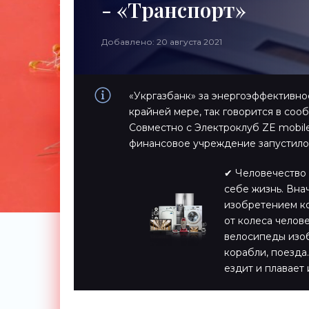
- «Транспорт»
Добавлено: 20 августа 2021
«Укргазбанк» за энергоэффективнос
крайней мере, так говорится в соо
Совместно с Электроклуб ZE mobil
финансовое учреждение запустило
✔ Человечество 
себе жизнь. Вна
изобретением ко
от колеса челов
велосипеды изоб
корабли, поезда…
ездит и плавает 