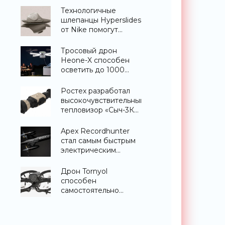
«Гаджеты»
Технологичные
шлепанцы Hyperslides
от Nike помогут
расслабить усталые
ноги после
Тросовый дрон
тренировки -
Heone-X способен
«Гаджеты»
осветить до 1000
квадратных метров
земли -
Ростех разработал
«Беспилотники»
высокочувствительный
тепловизор «Сыч-3К»
с дальностью
распознавания до 2
Apex Recordhunter
км - «Гаджеты»
стал самым быстрым
электрическим
дроном в мире -
«Беспилотники»
Дрон Tornyol
способен
самостоятельно
отслеживать и
уничтожать комаров -
«Беспилотники»