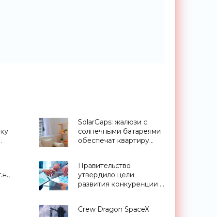
SolarGaps: жалюзи с
пку
солнечными батареями
обеспечат квартиру
збанка
бесплатной
электроэнергией -
Правительство
«Новости Электроники»
н.,
утвердило цели
развития конкуренции в
IT-отрасли, сроки их
а
достижения и
Crew Dragon SpaceX
назначило