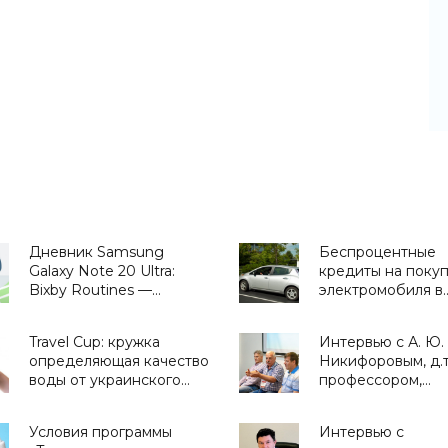
Дневник Samsung
Беспроцентные
Galaxy Note 20 Ultra:
кредиты на поку
Bixby Routines —
электромобиля в
сценарии,
Украине от Укрга
приближающие
- «Транспорт»
Travel Cup: кружка
Интервью с А. Ю.
будущее - «Смартфоны»
определяющая качество
Никифоровым, д.т.
воды от украинского
профессором,
стартапа H2OMetr -
заместителем
«Для дома»
директора Центр
Условия программы
Интервью с
экстремальной