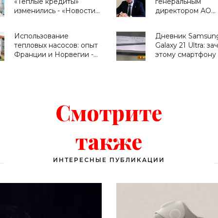
«Теплые кредиты»
генеральным
прикладной
изменились - «Новости
директором АО
электроники НИ
Электроники»
«НИИМА «Прогре
МИФИ - «Смартф
Кондрашовым За
Использование
Дневник Samsun
Константиновиче
тепловых насосов: опыт
Galaxy 21 Ultra: за
преддверии Фор
Франции и Норвегии -
этому смартфону
«Микроэлектрони
«Новости Электроники»
и что он умеет -
- «Смартфоны»
«Смартфоны»
Смотрите
также
ИНТЕРЕСНЫЕ ПУБЛИКАЦИИ