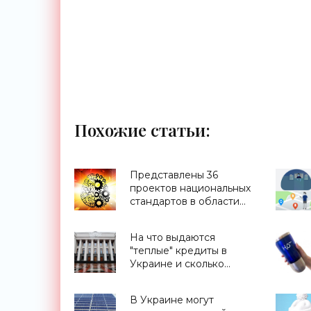
Похожие статьи:
Представлены 36
проектов национальных
стандартов в области
ИИ - «Смартфоны»
На что выдаются
"теплые" кредиты в
Украине и сколько
процентов возмещается
гражданам - «Новости
В Украине могут
Электроники»