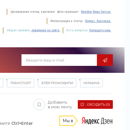
Цитирование статьи, картинки - фото скриншот -
Rambler News Service.
Иллюстрация к статье -
Яндекс. Картинки.
Общие правила
поведения на сайте.
Есть вопросы.
Напишите нам.
,
,
,
ТРАНСПОРТ
ЭЛЕКТРОМОБИЛИ
УКРАИНА
Добавить
ОБСУДИТЬ (0)
в мою ленту
Мы в
жмите
Ctrl+Enter