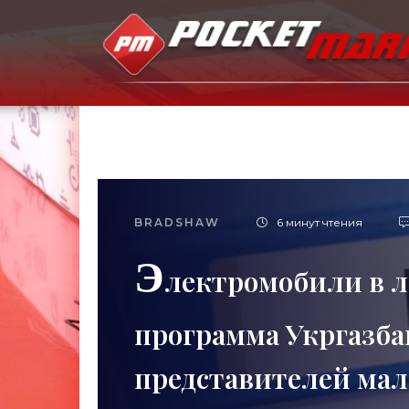
BRADSHAW
6 минут чтения
Э
лектромобили в л
программа Укргазба
представителей мало