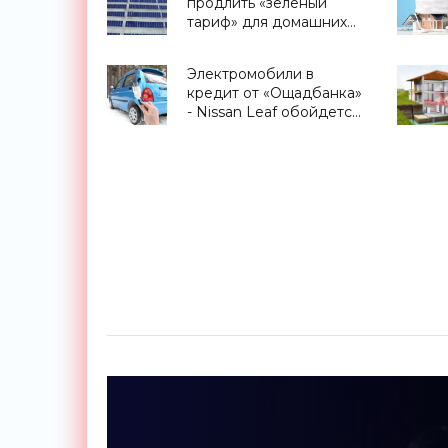
продлить «зеленый
тариф» для домашних
СЭС и ВЭС до 2040 года
- «Новости
Электромобили в
Электроники»
кредит от «Ощадбанка»
- Nissan Leaf обойдется
украинцу, как
американцу - Tesla
Model S - «Транспорт»