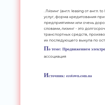
. Ли́зинг (англ. leasing от англ.
услуг, форма кредитования пр
предприятиями или очень доро
словами, лизинг - это долгоср
транспортных средств, произво
их последующего выкупа по ост
П
о теме: Продвижением электро
ассоциация
И
сточник: ecotown.com.ua