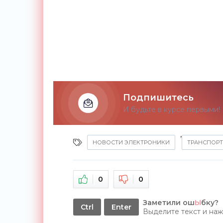
Подпишитесь
И будьте в курсе первыми!
,
НОВОСТИ ЭЛЕКТРОНИКИ
ТРАНСПОРТ
0
0
Заметили ош
Ы
бку?
Ctrl
Enter
Выделите текст и на