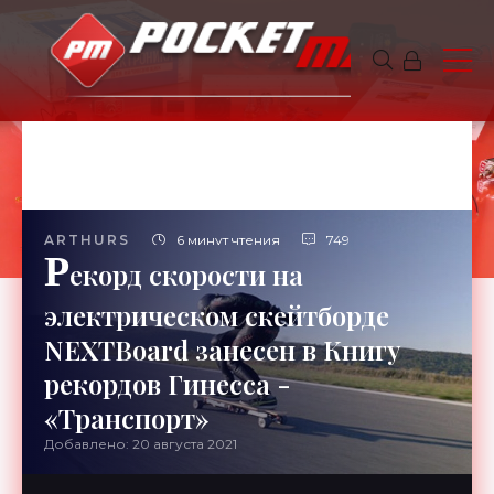
ARTHURS
6 минут чтения
749
Р
екорд скорости на
электрическом скейтборде
NEXTBoard занесен в Книгу
рекордов Гинесса -
«Транспорт»
Добавлено: 20 августа 2021