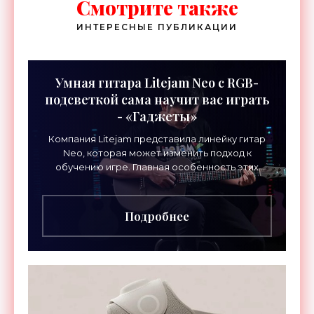
Смотрите также
ИНТЕРЕСНЫЕ ПУБЛИКАЦИИ
Умная гитара Litejam Neo с RGB-
подсветкой сама научит вас играть
- «Гаджеты»
Компания Litejam представила линейку гитар
Neo, которая может изменить подход к
обучению игре. Главная особенность этих
инструментов – встроенная RGB-подсветка
грифа. Светодиоды
Подробнее