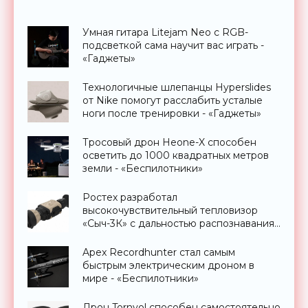
Умная гитара Litejam Neo с RGB-
подсветкой сама научит вас играть -
«Гаджеты»
Технологичные шлепанцы Hyperslides
от Nike помогут расслабить усталые
ноги после тренировки - «Гаджеты»
Тросовый дрон Heone-X способен
осветить до 1000 квадратных метров
земли - «Беспилотники»
Ростех разработал
высокочувствительный тепловизор
«Сыч-3К» с дальностью распознавания
до 2 км - «Гаджеты»
Apex Recordhunter стал самым
быстрым электрическим дроном в
мире - «Беспилотники»
Дрон Tornyol способен самостоятельно