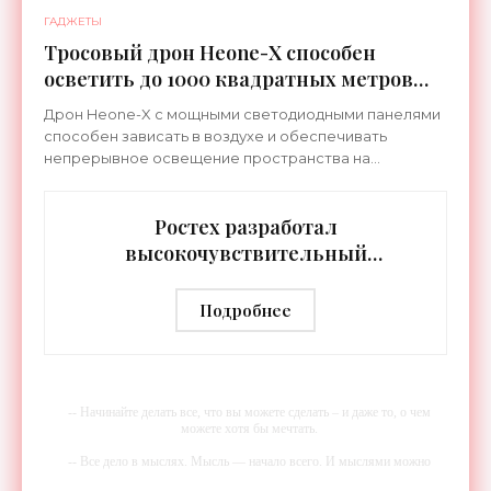
ГАДЖЕТЫ
Тросовый дрон Heone-X способен
осветить до 1000 квадратных метров
земли - «Беспилотники»
Дрон Heone-X с мощными светодиодными панелями
способен зависать в воздухе и обеспечивать
непрерывное освещение пространства на
протяжении целых суток. В отличие от стационарных
источников света,
Ростех разработал
высокочувствительный
тепловизор «Сыч-3К» с
дальностью распознавания до 2 км
Подробнее
- «Гаджеты»
-- Начинайте делать все, что вы можете сделать – и даже то, о чем
можете хотя бы мечтать.
-- Все дело в мыслях. Мысль — начало всего. И мыслями можно
управлять. И поэтому главное дело совершенствования: работать над