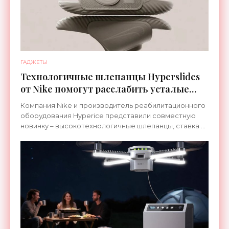
ГАДЖЕТЫ
Технологичные шлепанцы Hyperslides
от Nike помогут расслабить усталые
ноги после тренировки - «Гаджеты»
Компания Nike и производитель реабилитационного
оборудования Hyperice представили совместную
новинку – высокотехнологичные шлепанцы, ставка в
которых сделана на сочетание тепла и вибрации.