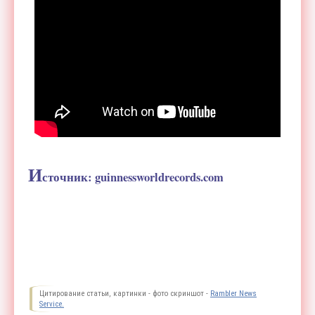
И
сточник: guinnessworldrecords.com
Цитирование статьи, картинки - фото скриншот -
Rambler News
Service.