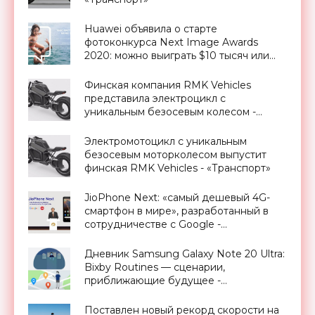
Huawei объявила о старте
фотоконкурса Next Image Awards
2020: можно выиграть $10 тысяч или
новый P40 Pro - «Смартфоны»
Финская компания RMK Vehicles
представила электроцикл с
уникальным безосевым колесом -
«Техника»
Электромотоцикл с уникальным
безосевым моторколесом выпустит
финская RMK Vehicles - «Транспорт»
JioPhone Next: «самый дешевый 4G-
смартфон в мире», разработанный в
сотрудничестве с Google -
«Смартфоны»
Дневник Samsung Galaxy Note 20 Ultra:
Bixby Routines — сценарии,
приближающие будущее -
«Смартфоны»
Поставлен новый рекорд скорости на