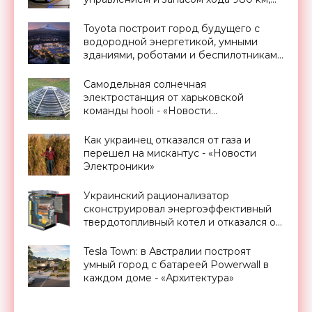
Токийский автосалон 2015 -
«Транспорт»
Toyota построит город будущего с
водородной энергетикой, умными
зданиями, роботами и беспилотниками
- «Технологии»
Самодельная солнечная
электростанция от харьковской
команды hooli - «Новости
Электроники»
Как украинец отказался от газа и
перешел на мискантус - «Новости
Электроники»
Украинский рационализатор
сконструировал энергоэффективный
твердотопливный котел и отказался от
природного газа - «Новости
Электроники»
Tesla Town: в Австралии построят
умный город с батареей Powerwall в
каждом доме - «Архитектура»