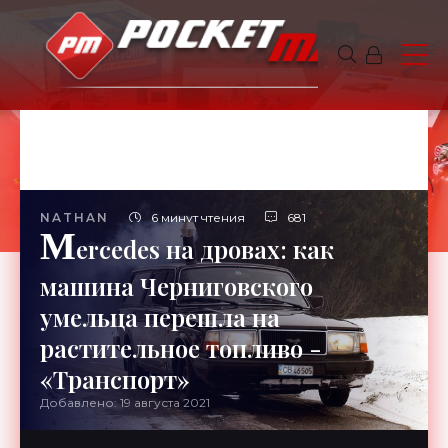
NATHAN
6 минут чтения
681
M
ercedes на дровах: как
машина Черниговского
умельца перешла на
растительное топливо -
«Транспорт»
Добавлено: 19 августа 2021