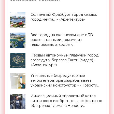
Солнечный Фрайбург: город сказка,
город мечта… - «Архитектура»
Эко-город на океанском дне с 3D
распечатанными домами из
пластиковых отходов -
футуристический проект Аequorea -
«Архитектура»
Первый автономный плавучий город
возведут у берегов Таити (видео) -
«Архитектура»
Уникальные безредукторные
ветрогенераторы разрабатывает
украинский конструктор - «Новости
Электроники»
Инновационный пиролизный котел
винницкого изобретателя эффективно
обогревает дома - «Новости
Электроники»