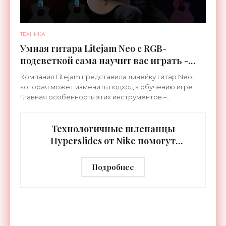
ТЕХНИКА
Умная гитара Litejam Neo с RGB-
подсветкой сама научит вас играть -
«Гаджеты»
Компания Litejam представила линейку гитар Neo,
которая может изменить подход к обучению игре.
Главная особенность этих инструментов –
встроенная RGB-подсветка грифа. Светодиоды
синхронизируются с
Технологичные шлепанцы
Hyperslides от Nike помогут
расслабить усталые ноги после
тренировки - «Гаджеты»
Подробнее