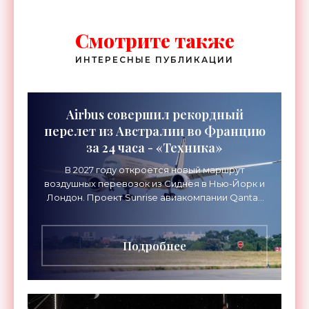
Смотрите также
ИНТЕРЕСНЫЕ ПУБЛИКАЦИИ
Airbus совершил рекордный
перелет из Австралии во Францию
за 24 часа - «Техника»
В 2027 году откроется новый маршрут
воздушных перевозок из Сиднея в Нью-Йорк и
Лондон. Проект Sunrise авиакомпании Qantas
Airways организует беспосадочные перелеты
длительностью до 24
Подробнее