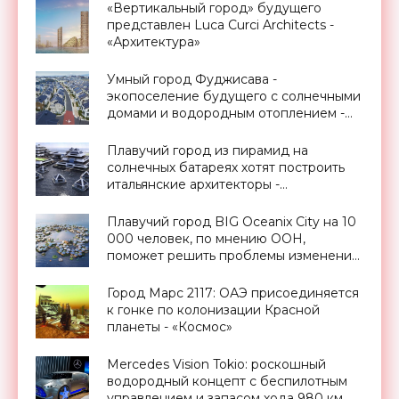
«Вертикальный город» будущего
представлен Luca Curci Architects -
«Архитектура»
Умный город Фуджисава -
экопоселение будущего с солнечными
домами и водородным отоплением -
«Технологии»
Плавучий город из пирамид на
солнечных батареях хотят построить
итальянские архитекторы -
«Архитектура»
Плавучий город BIG Oceanix City на 10
000 человек, по мнению ООН,
поможет решить проблемы изменения
климата - «Архитектура»
Город Марс 2117: ОАЭ присоединяется
к гонке по колонизации Красной
планеты - «Космос»
Mercedes Vision Tokio: роскошный
водородный концепт с беспилотным
управлением и запасом хода 980 км,