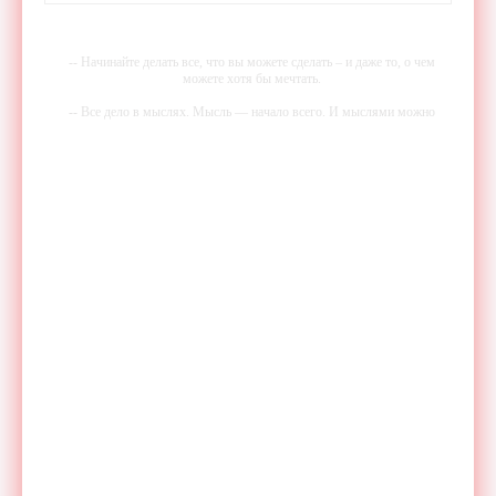
-- Начинайте делать все, что вы можете сделать – и даже то, о чем
можете хотя бы мечтать.
-- Все дело в мыслях. Мысль — начало всего. И мыслями можно
управлять. И поэтому главное дело совершенствования: работать над
мыслями.
-- Идите уверенно по направлению к мечте. Живите той жизнью,
которую вы сами себе придумали.
-- Самое большое богатство — это ум. Самая большая нищета —
глупость. Из всех страхов самый пугающий — самолюбование.
-- Лучшее, что можно сделать с хорошим советом, это пропустить его
мимо ушей. Он никогда не бывает полезен никому, кроме того, кто
его дал.
-- Люблю давать советы и очень не люблю, когда их дают мне.