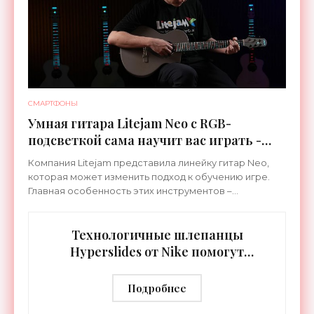
СМАРТФОНЫ
Умная гитара Litejam Neo с RGB-
подсветкой сама научит вас играть -
«Гаджеты»
Компания Litejam представила линейку гитар Neo,
которая может изменить подход к обучению игре.
Главная особенность этих инструментов –
встроенная RGB-подсветка грифа. Светодиоды
синхронизируются с
Технологичные шлепанцы
Hyperslides от Nike помогут
расслабить усталые ноги после
тренировки - «Гаджеты»
Подробнее