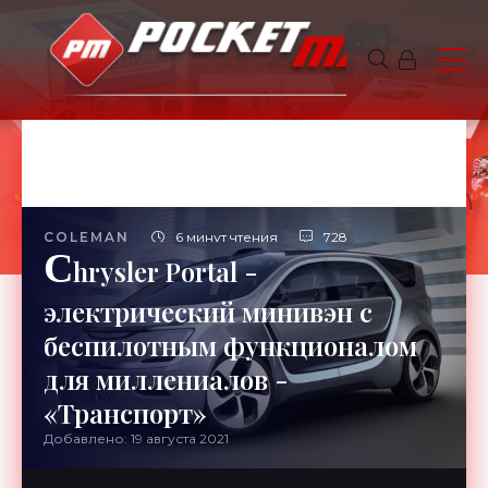
COLEMAN
6 минут чтения
728
C
hrysler Portal -
электрический минивэн с
беспилотным функционалом
для миллениалов -
«Транспорт»
Добавлено: 19 августа 2021