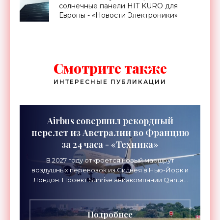
солнечные панели HIT KURO для
Европы - «Новости Электроники»
Смотрите также
ИНТЕРЕСНЫЕ ПУБЛИКАЦИИ
Airbus совершил рекордный
перелет из Австралии во Францию
за 24 часа - «Техника»
В 2027 году откроется новый маршрут
воздушных перевозок из Сиднея в Нью-Йорк и
Лондон. Проект Sunrise авиакомпании Qantas
Airways организует беспосадочные перелеты
длительностью до 24
Подробнее