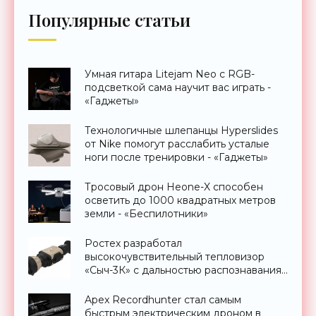
Популярные статьи
Умная гитара Litejam Neo с RGB-
подсветкой сама научит вас играть -
«Гаджеты»
Технологичные шлепанцы Hyperslides
от Nike помогут расслабить усталые
ноги после тренировки - «Гаджеты»
Тросовый дрон Heone-X способен
осветить до 1000 квадратных метров
земли - «Беспилотники»
Ростех разработал
высокочувствительный тепловизор
«Сыч-3К» с дальностью распознавания
до 2 км - «Гаджеты»
Apex Recordhunter стал самым
быстрым электрическим дроном в