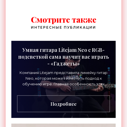
Смотрите также
ИНТЕРЕСНЫЕ ПУБЛИКАЦИИ
Умная гитара Litejam Neo с RGB-
подсветкой сама научит вас играть
- «Гаджеты»
Компания Litejam представила линейку гитар
Neo, которая может изменить подход к
обучению игре. Главная особенность этих
инструментов – встроенная RGB-подсветка
грифа. Светодиоды
Подробнее