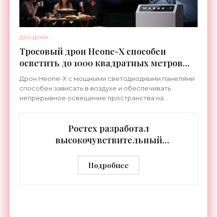
ДЛЯ ДОМА
Тросовый дрон Heone-X способен
осветить до 1000 квадратных метров
земли - «Беспилотники»
Дрон Heone-X с мощными светодиодными панелями
способен зависать в воздухе и обеспечивать
непрерывное освещение пространства на
протяжении целых суток. В отличие от стационарных
источников света,
Ростех разработал
высокочувствительный
тепловизор «Сыч-3К» с
дальностью распознавания до 2 км
Подробнее
- «Гаджеты»