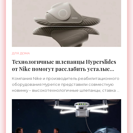
ДЛЯ ДОМА
Технологичные шлепанцы Hyperslides
от Nike помогут расслабить усталые
ноги после тренировки - «Гаджеты»
Компания Nike и производитель реабилитационного
оборудования Hyperice представили совместную
новинку – высокотехнологичные шлепанцы, ставка в
которых сделана на сочетание тепла и вибрации.