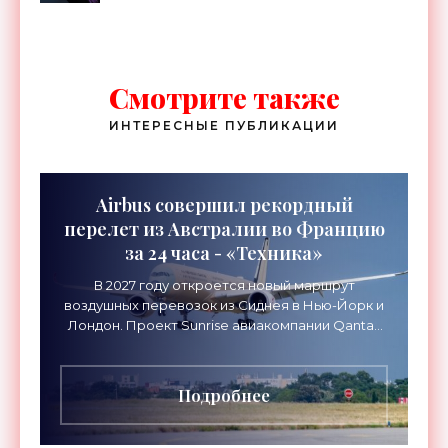
Dimensity 800U на борту -
«Смартфоны»
Смотрите также
ИНТЕРЕСНЫЕ ПУБЛИКАЦИИ
Airbus совершил рекордный
перелет из Австралии во Францию
за 24 часа - «Техника»
В 2027 году откроется новый маршрут
воздушных перевозок из Сиднея в Нью-Йорк и
Лондон. Проект Sunrise авиакомпании Qantas
Airways организует беспосадочные перелеты
длительностью до 24
Подробнее