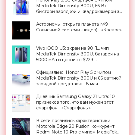
Honor Play 5: 5G-смартфон с чипом
MediaTek Dimensity 800U, 66 Вт
быстрой зарядкой и квадрокамерой за
$320 - «Смартфоны»
Астрономы: открыта планета №9
Солнечной системы (видео) - «Космос»
Vivo iQOO U3: экран на 90 Гц, чип
MediaTek Dimensity 800U, батарея на
5000 мАч и ценник в $229 -
«Смартфоны»
Официально: Honor Play 5 с чипом
MediaTek Dimensity 800U и 66-ваттной
зарядкой представят 18 мая -
«Смартфоны»
Дневник Samsung Galaxy 21 Ultra: 10
признаков того, что вам нужен этот
смартфон - «Смартфоны»
В сети появились характеристики
Motorola Edge 20 Fusion: конкурент
Redmi Note 10 Pro с чипом MediaTek