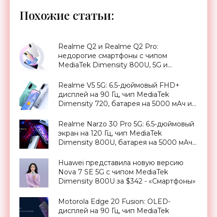
Похожие статьи:
Realme Q2 и Realme Q2 Pro:
недорогие смартфоны с чипом
MediaTek Dimensity 800U, 5G и
ценником от $192 - «Смартфоны»
Realme V5 5G: 6.5-дюймовый FHD+
дисплей на 90 Гц, чип MediaTek
Dimensity 720, батарея на 5000 мАч и
ценник от $214 - «Смартфоны»
Realme Narzo 30 Pro 5G: 6.5-дюймовый
экран на 120 Гц, чип MediaTek
Dimensity 800U, батарея на 5000 мАч
и ценник в $235 - «Смартфоны»
Huawei представила новую версию
Nova 7 SE 5G с чипом MediaTek
Dimensity 800U за $342 - «Смартфоны»
Motorola Edge 20 Fusion: OLED-
дисплей на 90 Гц, чип MediaTek