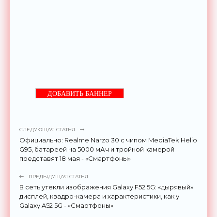
ДОБАВИТЬ БАННЕР
СЛЕДУЮЩАЯ СТАТЬЯ
Официально: Realme Narzo 30 с чипом MediaTek Helio
G95, батареей на 5000 мАч и тройной камерой
представят 18 мая - «Смартфоны»
ПРЕДЫДУЩАЯ СТАТЬЯ
В сеть утекли изображения Galaxy F52 5G: «дырявый»
дисплей, квадро-камера и характеристики, как у
Galaxy A52 5G - «Смартфоны»