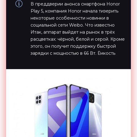
В преддверии анонса смартфона Honor
Play 5, компания Honor начала тизерить
некоторые особенности новинки в
социальной сети Weibo. Что известно
Итак, аппарат выйдет на рынок в трёх
расцветках: чёрной, белой и серой. Кроме
этого, он получит поддержку быстрой
зарядки с мощностью в 66 Вт. Ёмкость