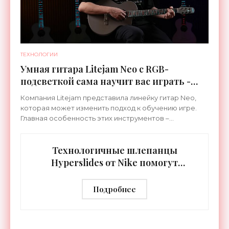
ТЕХНОЛОГИИ
Умная гитара Litejam Neo с RGB-
подсветкой сама научит вас играть -
«Гаджеты»
Компания Litejam представила линейку гитар Neo,
которая может изменить подход к обучению игре.
Главная особенность этих инструментов –
встроенная RGB-подсветка грифа. Светодиоды
синхронизируются с
Технологичные шлепанцы
Hyperslides от Nike помогут
расслабить усталые ноги после
тренировки - «Гаджеты»
Подробнее