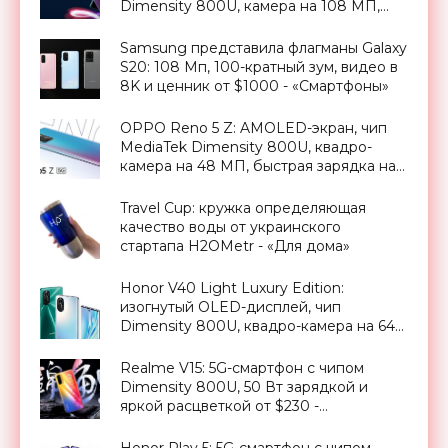
Dimensity 800U, камера на 108 МП,
защита IP52 и ценник от $290 -
«Смартфоны»
Samsung представила флагманы Galaxy
S20: 108 Мп, 100-кратный зум, видео в
8K и ценник от $1000 - «Смартфоны»
OPPO Reno 5 Z: AMOLED-экран, чип
MediaTek Dimensity 800U, квадро-
камера на 48 МП, быстрая зарядка на
30 Вт и ценник в $395 - «Смартфоны»
Travel Cup: кружка определяющая
качество воды от украинского
стартапа H2OMetr - «Для дома»
Honor V40 Light Luxury Edition:
изогнутый OLED-дисплей, чип
Dimensity 800U, квадро-камера на 64
МП и ценник от $460 - «Смартфоны»
Realme V15: 5G-смартфон с чипом
Dimensity 800U, 50 Вт зарядкой и
яркой расцветкой от $230 -
«Смартфоны»