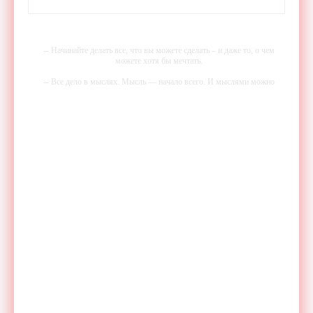
-- Начинайте делать все, что вы можете сделать – и даже то, о чем
можете хотя бы мечтать.
-- Все дело в мыслях. Мысль — начало всего. И мыслями можно
управлять. И поэтому главное дело совершенствования: работать над
мыслями.
-- Идите уверенно по направлению к мечте. Живите той жизнью,
которую вы сами себе придумали.
-- Самое большое богатство — это ум. Самая большая нищета —
глупость. Из всех страхов самый пугающий — самолюбование.
-- Лучшее, что можно сделать с хорошим советом, это пропустить его
мимо ушей. Он никогда не бывает полезен никому, кроме того, кто
его дал.
-- Люблю давать советы и очень не люблю, когда их дают мне.