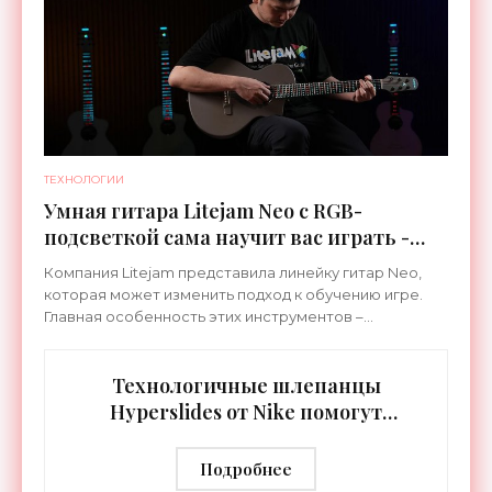
ТЕХНОЛОГИИ
Умная гитара Litejam Neo с RGB-
подсветкой сама научит вас играть -
«Гаджеты»
Компания Litejam представила линейку гитар Neo,
которая может изменить подход к обучению игре.
Главная особенность этих инструментов –
встроенная RGB-подсветка грифа. Светодиоды
синхронизируются с
Технологичные шлепанцы
Hyperslides от Nike помогут
расслабить усталые ноги после
тренировки - «Гаджеты»
Подробнее