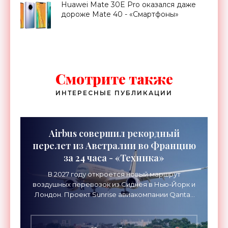
зарядкой на 55 Вт и ценник от $612 -
Huawei Mate 30E Pro оказался даже
«Смартфоны»
дороже Mate 40 - «Смартфоны»
Смотрите также
ИНТЕРЕСНЫЕ ПУБЛИКАЦИИ
Airbus совершил рекордный
перелет из Австралии во Францию
за 24 часа - «Техника»
В 2027 году откроется новый маршрут
воздушных перевозок из Сиднея в Нью-Йорк и
Лондон. Проект Sunrise авиакомпании Qantas
Airways организует беспосадочные перелеты
длительностью до 24