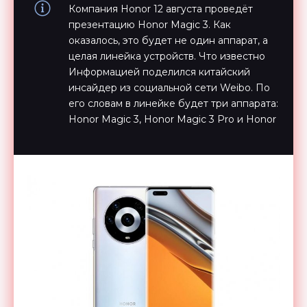
Компания Honor 12 августа проведёт
презентацию Honor Magic 3. Как
оказалось, это будет не один аппарат, а
целая линейка устройств. Что известно
Информацией поделился китайский
инсайдер из социальной сети Weibo. По
его словам в линейке будет три аппарата:
Honor Magic 3, Honor Magic 3 Pro и Honor