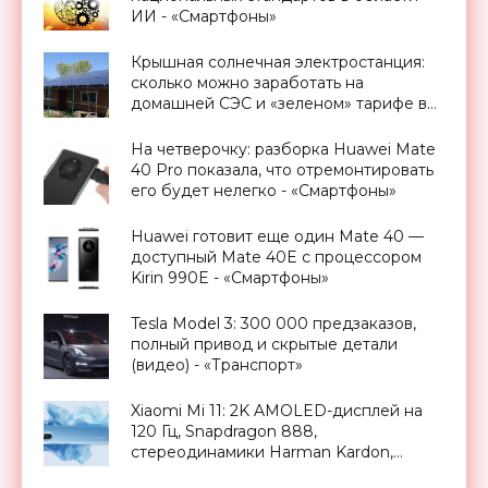
ИИ - «Смартфоны»
Крышная солнечная электростанция:
сколько можно заработать на
домашней СЭС и «зеленом» тарифе в
Украине - «Новости Электроники»
На четверочку: разборка Huawei Mate
40 Pro показала, что отремонтировать
его будет нелегко - «Смартфоны»
Huawei готовит еще один Mate 40 —
доступный Mate 40E с процессором
Kirin 990E - «Смартфоны»
Tesla Model 3: 300 000 предзаказов,
полный привод и скрытые детали
(видео) - «Транспорт»
Xiaomi Mi 11: 2K AMOLED-дисплей на
120 Гц, Snapdragon 888,
стереодинамики Harman Kardon,
батарея на 4600 мАч с быстрой