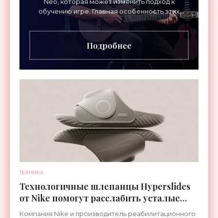
Neo, которая может изменить подход к
обучению игре. Главная особенность этих
инструментов – встроенная RGB-подсветка
грифа. Светодиоды
Подробнее
ТЕХНИКА
Технологичные шлепанцы Hyperslides
от Nike помогут расслабить усталые
ноги после тренировки - «Гаджеты»
Компания Nike и производитель реабилитационного