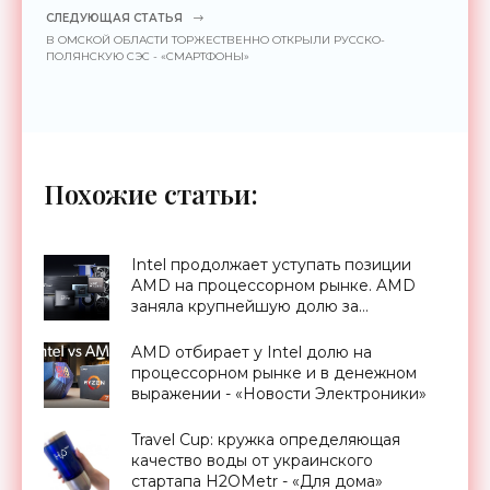
СЛЕДУЮЩАЯ СТАТЬЯ
В ОМСКОЙ ОБЛАСТИ ТОРЖЕСТВЕННО ОТКРЫЛИ РУССКО-
ПОЛЯНСКУЮ СЭС - «СМАРТФОНЫ»
Похожие статьи:
Intel продолжает уступать позиции
AMD на процессорном рынке. AMD
заняла крупнейшую долю за
последние 14 лет - «Новости
Электроники»
AMD отбирает у Intel долю на
процессорном рынке и в денежном
выражении - «Новости Электроники»
Travel Cup: кружка определяющая
качество воды от украинского
стартапа H2OMetr - «Для дома»