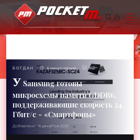
БОГДАН
6 минут чтения
821
У
Samsung готовы
микросхемы памяти GDDR6,
поддерживающие скорость 24
Гбит/с - «Смартфоны»
Добавлено: 16 декабря 2021