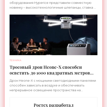
оборудования Hyperice представили совместную
новинку – высокотехнологичные шлепанцы, ставка в
которых сделана на сочетание тепла и вибрации.
ТЕХНИКА
Тросовый дрон Heone-X способен
осветить до 1000 квадратных метров
земли - «Беспилотники»
Дрон Heone-X с мощными светодиодными панелями
способен зависать в воздухе и обеспечивать
непрерывное освещение пространства на
протяжении целых суток. В отличие от стационарных
источников света,
Ростех разработал