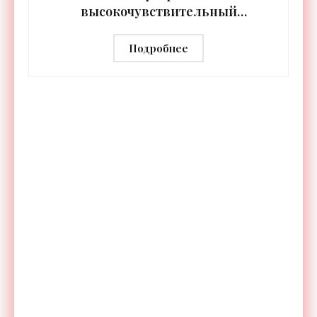
высокочувствительный
тепловизор «Сыч-3К» с
дальностью распознавания до 2 км
Подробнее
- «Гаджеты»