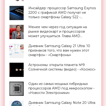
Инсайдер: процессор Samsung Exynos
2200 с графикой AMD получат не
только смартфоны Galaxy S22 -
«Смартфоны»
Менее чем через год ситуация на
рынке видеокарт и процессоров
может улучшиться. Глава AMD
высказалась о дефиците чипов -
«Смартфоны»
Дневник Samsung Galaxy 21 Ultra: 10
признаков того, что вам нужен этот
смартфон - «Смартфоны»
Астрономы: открыта планета №9
Солнечной системы (видео) - «Космос»
Один из самых мощных гибридных
процессоров AMD под микроскопом -
«Новости Электроники»
Дневник Samsung Galaxy Note 20 Ultra: