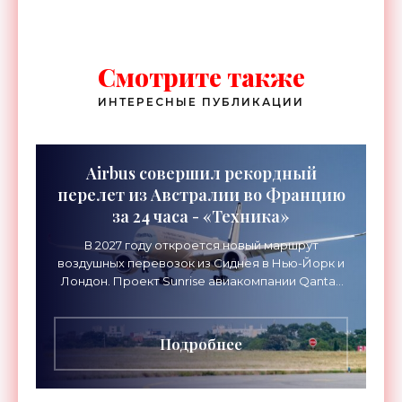
Смотрите также
ИНТЕРЕСНЫЕ ПУБЛИКАЦИИ
Airbus совершил рекордный
перелет из Австралии во Францию
за 24 часа - «Техника»
В 2027 году откроется новый маршрут
воздушных перевозок из Сиднея в Нью-Йорк и
Лондон. Проект Sunrise авиакомпании Qantas
Airways организует беспосадочные перелеты
длительностью до 24
Подробнее