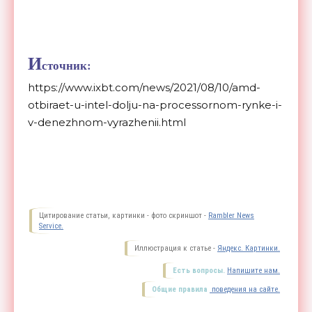
И
сточник:
https://www.ixbt.com/news/2021/08/10/amd-
otbiraet-u-intel-dolju-na-processornom-rynke-i-
v-denezhnom-vyrazhenii.html
Цитирование статьи, картинки - фото скриншот -
Rambler News
Service.
Иллюстрация к статье -
Яндекс. Картинки.
Есть вопросы.
Напишите нам.
Общие правила
поведения на сайте.