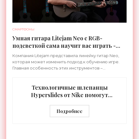
СМАРТФОНЫ
Умная гитара Litejam Neo с RGB-
подсветкой сама научит вас играть -
«Гаджеты»
Компания Litejam представила линейку гитар Neo,
которая может изменить подход к обучению игре.
Главная особенность этих инструментов –
встроенная RGB-подсветка грифа. Светодиоды
синхронизируются с
Технологичные шлепанцы
Hyperslides от Nike помогут
расслабить усталые ноги после
тренировки - «Гаджеты»
Подробнее