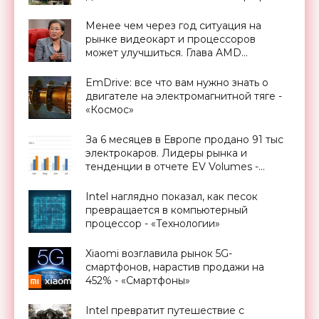
Украине - «Новости Электроники»
Менее чем через год ситуация на
рынке видеокарт и процессоров
может улучшиться. Глава AMD
высказалась о дефиците чипов -
«Смартфоны»
EmDrive: все что вам нужно знать о
двигателе на электромагнитной тяге -
«Космос»
За 6 месяцев в Европе продано 91 тыс
электрокаров. Лидеры рынка и
тенденции в отчете EV Volumes -
«Транспорт»
Intel наглядно показал, как песок
превращается в компьютерный
процессор - «Технологии»
Xiaomi возглавила рынок 5G-
смартфонов, нарастив продажи на
452% - «Смартфоны»
Intel превратит путешествие с