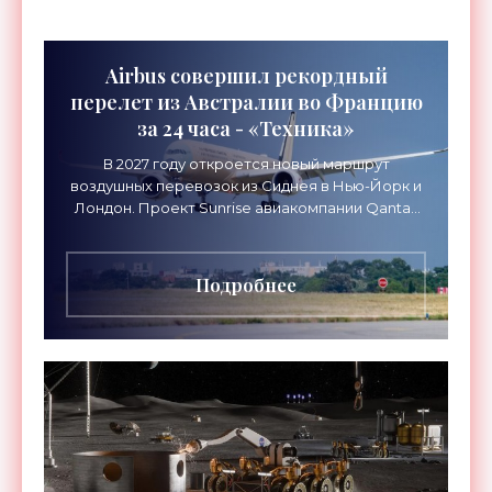
Airbus совершил рекордный
перелет из Австралии во Францию
за 24 часа - «Техника»
В 2027 году откроется новый маршрут
воздушных перевозок из Сиднея в Нью-Йорк и
Лондон. Проект Sunrise авиакомпании Qantas
Airways организует беспосадочные перелеты
длительностью до 24
Подробнее