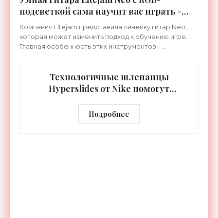
подсветкой сама научит вас играть -
«Гаджеты»
Компания Litejam представила линейку гитар Neo,
которая может изменить подход к обучению игре.
Главная особенность этих инструментов –
встроенная RGB-подсветка грифа. Светодиоды
синхронизируются с
Технологичные шлепанцы
Hyperslides от Nike помогут
расслабить усталые ноги после
тренировки - «Гаджеты»
Подробнее