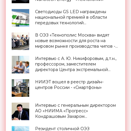
Светодиоды GS LED награждены
национальной премией в области
передовых технологий
«Приоритет-2021» - «Смартфоны»
В ОЭЗ «Технополис Москва» видят
новые возможности для роста на
мировом рынке производства чипов -
«Новости Электроники»
Интервью с А. Ю. Никифоровым, д.т.н.,
профессором, заместителем
директора Центра экстремальной
прикладной электроники НИЯУ
МИФИ - «Смартфоны»
НИИЭТ вошел в реестр дизайн-
центров России - «Смартфоны»
Интервью с генеральным директором
АО «НИИМА «Прогресс»
Кондрашовым Захаром
Константиновичем в преддверии
Форума «Микроэлектроника-2021» -
Резидент столичной ОЭЗ