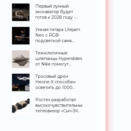
«Техника»
Первый лунный
экскаватор будет
готов к 2028 году -
«Техника»
Умная гитара Litejam
Neo с RGB-
подсветкой сама
научит вас играть -
«Гаджеты»
Технологичные
шлепанцы Hyperslides
от Nike помогут
расслабить усталые
ноги после
Тросовый дрон
тренировки -
Heone-X способен
«Гаджеты»
осветить до 1000
квадратных метров
земли -
Ростех разработал
«Беспилотники»
высокочувствительный
тепловизор «Сыч-3К»
с дальностью
распознавания до 2
км - «Гаджеты»