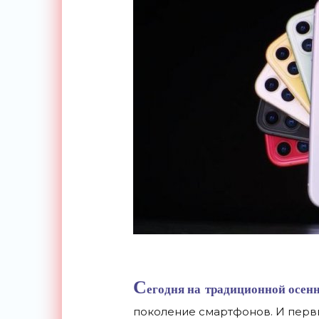
С
егодня на
традиционной осенн
поколение смартфонов. И
перв