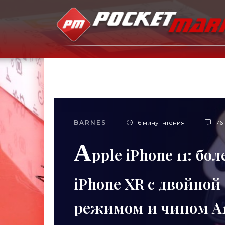
BARNES
6 минут чтения
761
A
pple iPhone 11: б
iPhone XR с двойно
режимом и чипом A13