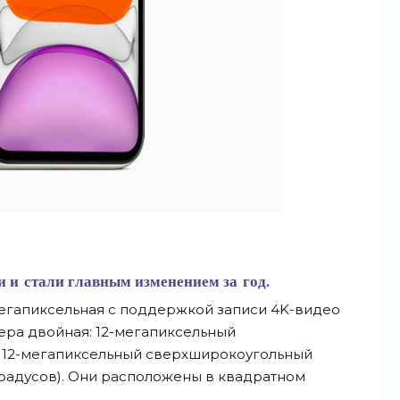
и и
стали главным изменением за
год.
егапиксельная
с
поддержкой записи
4K-видео
мера двойная:
12-мегапиксельный
12-мегапиксельный
сверхширокоугольный
градусов). Они расположены в
квадратном