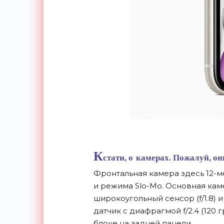
К
стати, о
камерах. Пожалуй, он
Фронтальная камера здесь
12-м
и
режима
Slo-Mo
. Основная ка
широкоугольный сенсор (f/1.8) и
датчик с
диафрагмой f/2.4 (120 
блоке на
задней панели.