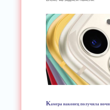
К
амера наконец получила ночн