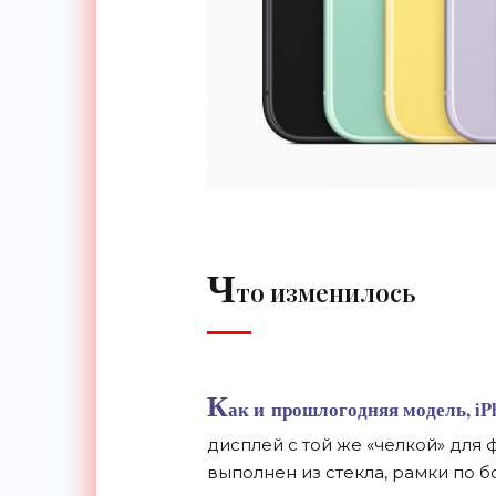
Ч
то изменилось
К
ак и
прошлогодняя модель, iPh
дисплей с
той
же
«
челкой
»
для 
выполнен из
стекла, рамки по
б