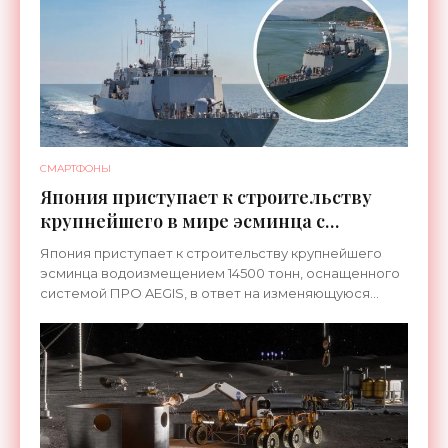
СМАРТФОНЫ
Япония приступает к строительству
крупнейшего в мире эсминца с
системой ПРО AEGIS - «Оружие»
Япония приступает к строительству крупнейшего
эсминца водоизмещением 14500 тонн, оснащенного
системой ПРО AEGIS, в ответ на изменяющуюся
ситуацию в Восточной Азии — в частности, на
ракетные