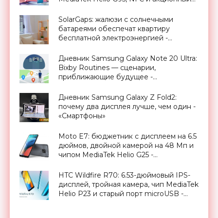
ценник от $196 - «Смартфоны»
SolarGaps: жалюзи с солнечными
батареями обеспечат квартиру
бесплатной электроэнергией -
«Новости Электроники»
Дневник Samsung Galaxy Note 20 Ultra:
Bixby Routines — сценарии,
приближающие будущее -
«Смартфоны»
Дневник Samsung Galaxy Z Fold2:
почему два дисплея лучше, чем один -
«Смартфоны»
Moto E7: бюджетник с дисплеем на 6.5
дюймов, двойной камерой на 48 Мп и
чипом MediaTek Helio G25 -
«Смартфоны»
HTC Wildfire R70: 6.53-дюймовый IPS-
дисплей, тройная камера, чип MediaTek
Helio P23 и старый порт microUSB -
«Смартфоны»