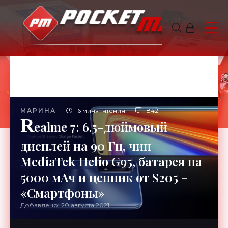
МАРИНА
6 минут чтения
842
R
ealme 7: 6.5-дюймовый
дисплей на 90 Гц, чип
MediaTek Helio G95, батарея на
5000 мАч и ценник от $205 -
«Смартфоны»
Добавлено: 20 августа 2021