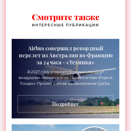
Смотрите также
ИНТЕРЕСНЫЕ ПУБЛИКАЦИИ
Airbus совершил рекордный
перелет из Австралии во Францию
за 24 часа - «Техника»
В 2027 году откроется новый маршрут
воздушных перевозок из Сиднея в Нью-Йорк и
Лондон. Проект Sunrise авиакомпании Qantas
Airways организует беспосадочные перелеты
длительностью до 24
Подробнее