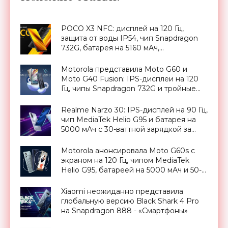
POCO X3 NFC: дисплей на 120 Гц,
защита от воды IP54, чип Snapdragon
732G, батарея на 5160 мАч,
стереодинамики, квадро-камера и
ценник от 229 евро - «Смартфоны»
Motorola представила Moto G60 и
Moto G40 Fusion: IPS-дисплеи на 120
Гц, чипы Snapdragon 732G и тройные
камеры до 108 МП - «Смартфоны»
Realme Narzo 30: IPS-дисплей на 90 Гц,
чип MediaTek Helio G95 и батарея на
5000 мАч с 30-ваттной зарядкой за
$192 - «Смартфоны»
Motorola анонсировала Moto G60s с
экраном на 120 Гц, чипом MediaTek
Helio G95, батареей на 5000 мАч и 50-
ваттной зарядкой - «Смартфоны»
Xiaomi неожиданно представила
глобальную версию Black Shark 4 Pro
на Snapdragon 888 - «Смартфоны»