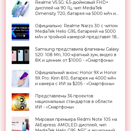
Realme V5 5G: 6.5-дюймовый FHD+
дисплей на 90 Гц, чип MediaTek
Dimensity 720, батарея на 5000 мАч и
ценник от $214 - «Смартфоны»
Официально: Realme Narzo 30 с чипом
MediaTek Helio G95, батареей на 5000
мАч и тройной камерой представят 18
мая - «Смартфоны»
Samsung представила флагманы Galaxy
S20: 108 Мп, 100-кратный зум, видео в
8K и ценник от $1000 - «Смартфоны»
Официальный анонс Honor 9X и Honor
9X Pro: Kirin 810, батарея на 4000 мАч
и камера с ИИ за $205 - «Смартфоны»
Представлены 36 проектов
национальных стандартов в области
ИИ - «Смартфоны»
Мировая премьера Redmi Note 10S на
AliExpress: AMOLED-дисплей, чип
MediaTek Helio G95, NFC и акционный