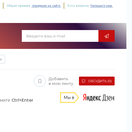
Общие правила
поведения на сайте.
Есть вопросы.
Напишите нам.
Ы
Добавить
ОБСУДИТЬ (0)
в мою ленту
Мы в
жмите
Ctrl+Enter