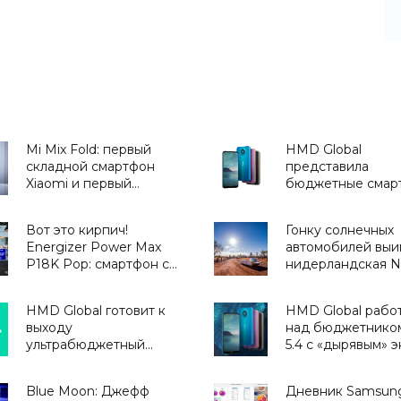
Mi Mix Fold: первый
HMD Global
складной смартфон
представила
Xiaomi и первый
бюджетные смар
смартфон с камерой с
Nokia 3.4 и Nokia 
жидкой линзой за $1500
NFC - «Смартфон
Вот это кирпич!
Гонку солнечных
- «Смартфоны»
Energizer Power Max
автомобилей выи
P18K Pop: смартфон с
нидерландская 
самым мощным
Solar Team, проех
аккумулятором на MWC
одном заряде ба
HMD Global готовит к
HMD Global рабо
2019 - «Смартфоны»
1500 км - «Новос
выходу
над бюджетником
Электроники»
ультрабюджетный
5.4 с «дырявым» 
смартфон Nokia c 6-
на 6.39-дюймов, 
дюймовым экраном и
Qualcomm и дву
Blue Moon: Джефф
Дневник Samsun
чипом Unisoc -
расцветками -