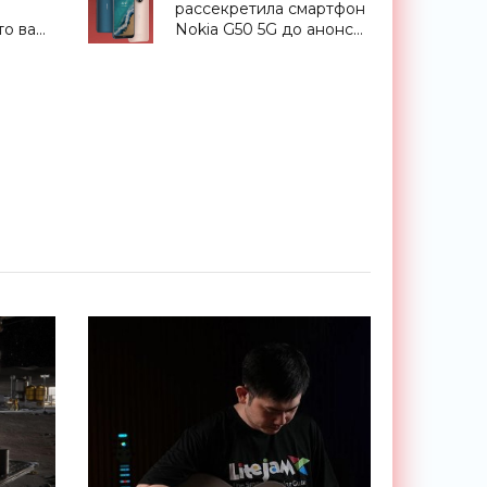
рассекретила смартфон
то вам
Nokia G50 5G до анонса
фон -
- «Смартфоны»