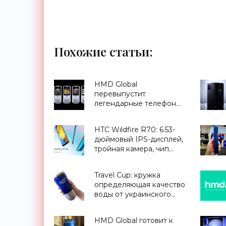
Похожие статьи:
HMD Global
перевыпустит
легендарные телефоны
Nokia 6300 и Nokia
8000 - «Смартфоны»
HTC Wildfire R70: 6.53-
дюймовый IPS-дисплей,
тройная камера, чип
MediaTek Helio P23 и
старый порт microUSB -
Travel Cup: кружка
«Смартфоны»
определяющая качество
воды от украинского
стартапа H2OMetr -
«Для дома»
HMD Global готовит к