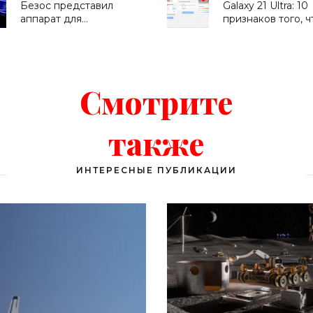
Безос представил
Galaxy 21 Ultra: 10
«Смартфоны»
«Смартфоны»
аппарат для
признаков того, ч
колонизации Луны
нужен этот смарт
(видео) - «Космос»
«Смартфоны»
Смотрите
также
ИНТЕРЕСНЫЕ ПУБЛИКАЦИИ