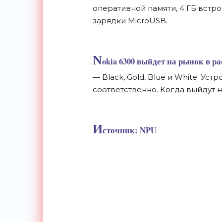
оперативной памяти, 4 ГБ встрое
зарядки MicroUSB.
N
okia 6300 выйдет на рынок в ра
— Black, Gold, Blue и White. Устр
соответственно. Когда выйдут 
И
сточник: NPU