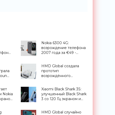
Nokia 6300 4G:
возрождение телефона
тфоны
2007 года за €49 -
2.4 с
«Смартфоны»
ы»
HMD Global создала
грала
прототип
Noun
возрождённого
ав на
слайдера Nokia N95 с
тарей
выезжающим
тает
Xiaomi Black Shark 3S:
ти
динамиком и двойной
 Nokia
улучшенный Black Shark
фронтальной камерой -
экраном
3 со 120 Гц экраном и
«Смартфоны»
чипом
ценником от $570 -
мя
«Смартфоны»
g
HMD Global случайно