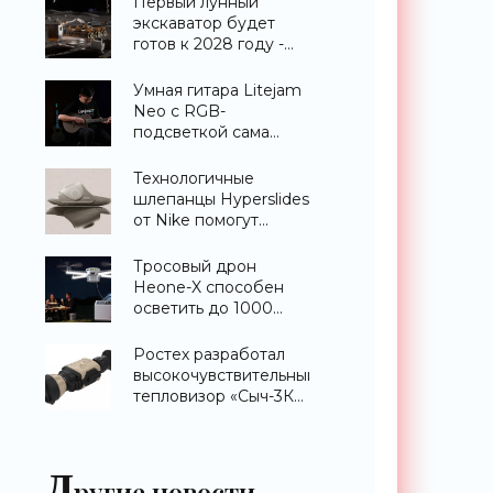
Первый лунный
экскаватор будет
готов к 2028 году -
«Техника»
Умная гитара Litejam
Neo с RGB-
подсветкой сама
научит вас играть -
«Гаджеты»
Технологичные
шлепанцы Hyperslides
от Nike помогут
расслабить усталые
ноги после
Тросовый дрон
тренировки -
Heone-X способен
«Гаджеты»
осветить до 1000
квадратных метров
земли -
Ростех разработал
«Беспилотники»
высокочувствительный
тепловизор «Сыч-3К»
с дальностью
распознавания до 2
км - «Гаджеты»
Д
ругие новости