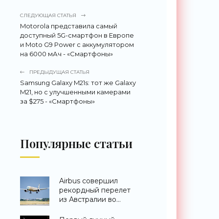
СЛЕДУЮЩАЯ СТАТЬЯ
Motorola представила самый
доступный 5G-смартфон в Европе
и Moto G9 Power с аккумулятором
на 6000 мАч - «Смартфоны»
ПРЕДЫДУЩАЯ СТАТЬЯ
Samsung Galaxy M21s: тот же Galaxy
M21, но с улучшенными камерами
за $275 - «Смартфоны»
Популярные статьи
Airbus совершил
рекордный перелет
из Австралии во
Францию за 24 часа -
«Техника»