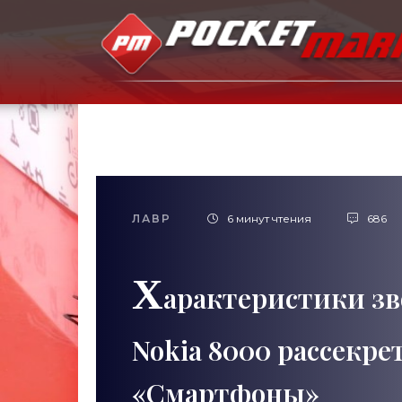
ЛАВР
6 минут чтения
686
Х
арактеристики зв
Nokia 8000 рассекре
«Смартфоны»