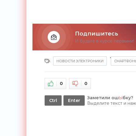
Подпишитесь
И будьте в курсе первыми!
,
НОВОСТИ ЭЛЕКТРОНИКИ
СМАРТФОН
0
0
Заметили ош
Ы
бку?
Ctrl
Enter
Выделите текст и на