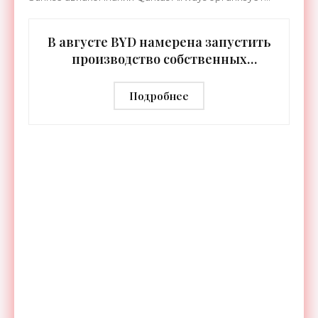
беспосадочные перелеты длительностью до 24
часов.
В августе BYD намерена запустить
производство собственных
человекоподобных роботов -
«Роботы»
Подробнее