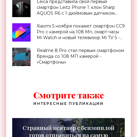
Leica представила свой первый
смартфон Leitz Phone 1: клон Sharp
AQUOS R6 с 1-дюймовым датчиком
камеры и чипом Snapdragon 888 на
борту - «Смартфоны»
Xiaomi 5 ноября покажет смартфон CC9
Pro с камерой на 108 Мп, смарт-часы
Mi Watch и новый телевизор Mi TV 5 -
«Смартфоны»
Realme 8 Pro стал первым смартфоном
бренда со 108 МП камерой -
«Смартфоны»
Смотрите также
ИНТЕРЕСНЫЕ ПУБЛИКАЦИИ
Странный кентавр с бензопилой
готов отправиться на самую