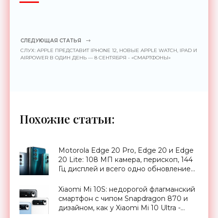
СЛЕДУЮЩАЯ СТАТЬЯ
СЛУХ: APPLE ПРЕДСТАВИТ IPHONE 12, НОВЫЕ APPLE WATCH, IPAD И
AIRPOWER В ОДИН ДЕНЬ — 8 СЕНТЯБРЯ - «СМАРТФОНЫ»
Похожие статьи:
Motorola Edge 20 Pro, Edge 20 и Edge
20 Lite: 108 МП камера, перископ, 144
Гц дисплей и всего одно обновление
Android (на самом деле нет) -
«Смартфоны»
Xiaomi Mi 10S: недорогой флагманский
смартфон с чипом Snapdragon 870 и
дизайном, как у Xiaomi Mi 10 Ultra -
«Смартфоны»