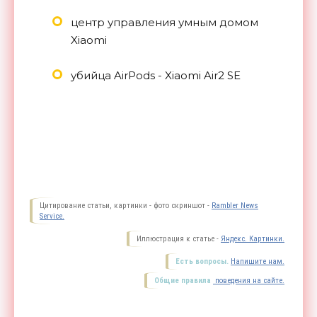
центр управления умным домом
Xiaomi
убийца AirPods - Xiaomi Air2 SE
Цитирование статьи, картинки - фото скриншот -
Rambler News
Service.
Иллюстрация к статье -
Яндекс. Картинки.
Есть вопросы.
Напишите нам.
Общие правила
поведения на сайте.