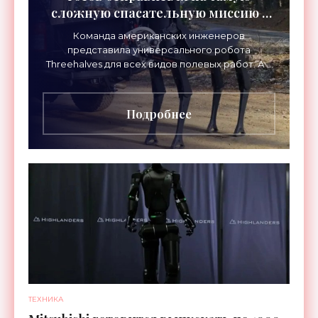
сложную спасательную миссию -
«Роботы»
Команда американских инженеров
представила универсального робота
Threehalves для всех видов полевых работ. А в
первую очередь – для спасательных миссий с
прицелом на работу в зонах
Подробнее
ТЕХНИКА