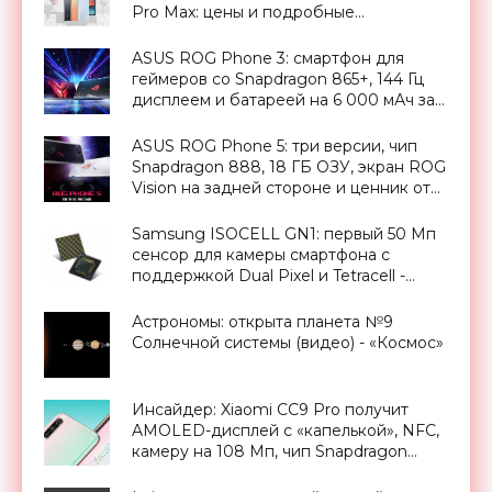
Pro Max: цены и подробные
характеристики новинок -
«Смартфоны»
ASUS ROG Phone 3: смартфон для
геймеров со Snapdragon 865+, 144 Гц
дисплеем и батареей на 6 000 мАч за
€999 - «Смартфоны»
ASUS ROG Phone 5: три версии, чип
Snapdragon 888, 18 ГБ ОЗУ, экран ROG
Vision на задней стороне и ценник от
800 евро - «Смартфоны»
Samsung ISOCELL GN1: первый 50 Мп
сенсор для камеры смартфона с
поддержкой Dual Pixel и Tetracell -
«Смартфоны»
Астрономы: открыта планета №9
Солнечной системы (видео) - «Космос»
Инсайдер: Xiaomi CC9 Pro получит
AMOLED-дисплей с «капелькой», NFC,
камеру на 108 Мп, чип Snapdragon
730G и ценник в $367 - «Смартфоны»