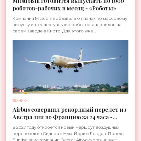
Mitsubishi готовится выпускать по 1000
роботов-рабочих в месяц - «Роботы»
Компания Mitsubishi объявила о планах по массовому
выпуску интеллектуальных роботов-андроидов на
своем заводе в Киото. Для этого уже
переоборудована линия, которая ранее
использовалась для сборки
ТЕХНИКА
Airbus совершил рекордный перелет из
Австралии во Францию за 24 часа -
«Техника»
В 2027 году откроется новый маршрут воздушных
перевозок из Сиднея в Нью-Йорк и Лондон. Проект
Sunrise авиакомпании Qantas Airways организует