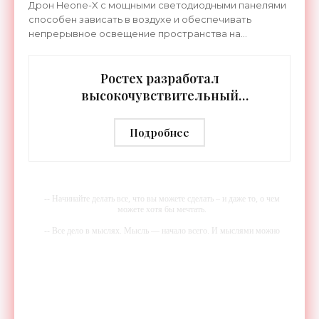
Дрон Heone-X с мощными светодиодными панелями
способен зависать в воздухе и обеспечивать
непрерывное освещение пространства на
протяжении целых суток. В отличие от стационарных
источников света,
Ростех разработал
высокочувствительный
тепловизор «Сыч-3К» с
дальностью распознавания до 2 км
Подробнее
- «Гаджеты»
-- Начинайте делать все, что вы можете сделать – и даже то, о чем
можете хотя бы мечтать.
-- Все дело в мыслях. Мысль — начало всего. И мыслями можно
управлять. И поэтому главное дело совершенствования: работать над
мыслями.
-- Идите уверенно по направлению к мечте. Живите той жизнью,
которую вы сами себе придумали.
-- Самое большое богатство — это ум. Самая большая нищета —
глупость. Из всех страхов самый пугающий — самолюбование.