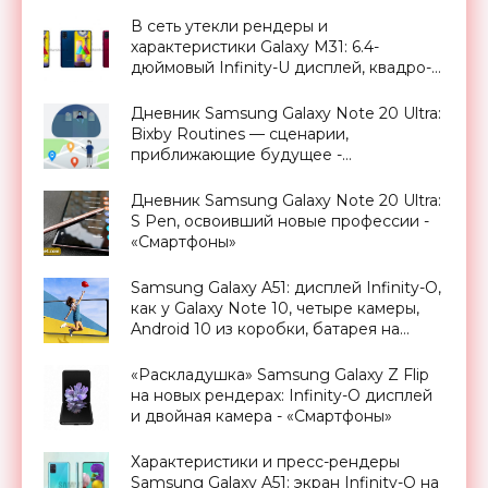
В сеть утекли рендеры и
характеристики Galaxy M31: 6.4-
дюймовый Infinity-U дисплей, квадро-
камера на 64 Мп, батарея на 6000 мАч
и чип Exynos 9611 - «Смартфоны»
Дневник Samsung Galaxy Note 20 Ultra:
Bixby Routines — сценарии,
приближающие будущее -
«Смартфоны»
Дневник Samsung Galaxy Note 20 Ultra:
S Pen, освоивший новые профессии -
«Смартфоны»
Samsung Galaxy A51: дисплей Infinity-O,
как у Galaxy Note 10, четыре камеры,
Android 10 из коробки, батарея на
4000 мАч и ценник от $350 -
«Смартфоны»
«Раскладушка» Samsung Galaxy Z Flip
на новых рендерах: Infinity-O дисплей
и двойная камера - «Смартфоны»
Характеристики и пресс-рендеры
Samsung Galaxy A51: экран Infinity-O на