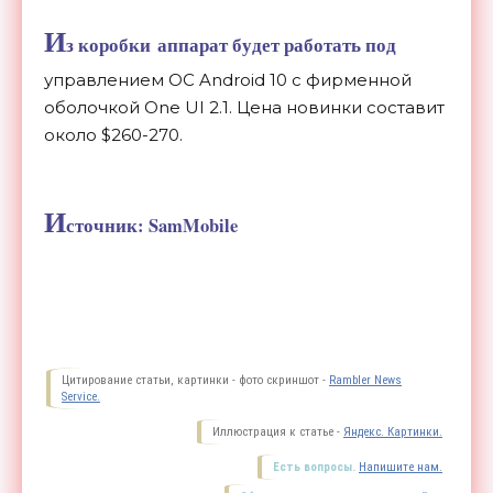
И
з коробки аппарат будет работать под
управлением ОС Android 10 с фирменной
оболочкой One UI 2.1. Цена новинки составит
около $260-270.
И
сточник: SamMobile
Цитирование статьи, картинки - фото скриншот -
Rambler News
Service.
Иллюстрация к статье -
Яндекс. Картинки.
Есть вопросы.
Напишите нам.