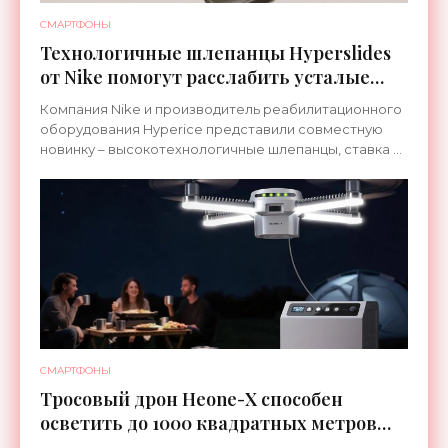
СМАРТФОНЫ
Технологичные шлепанцы Hyperslides
от Nike помогут расслабить усталые
ноги после тренировки - «Гаджеты»
Компания Nike и производитель реабилитационного
оборудования Hyperice представили совместную
новинку – высокотехнологичные шлепанцы, ставка в
которых сделана на сочетание тепла и вибрации.
СМАРТФОНЫ
Тросовый дрон Heone-X способен
осветить до 1000 квадратных метров
земли - «Беспилотники»