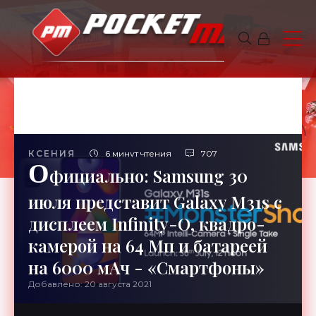
КСЕНИЯ
6 минут чтения
707
О
фициально: Samsung 30
июля представит Galaxy M31s с
дисплеем Infinity-O, квадро-
камерой на 64 Мп и батареей
на 6000 мАч - «Смартфоны»
Добавлено: 20 августа 2021