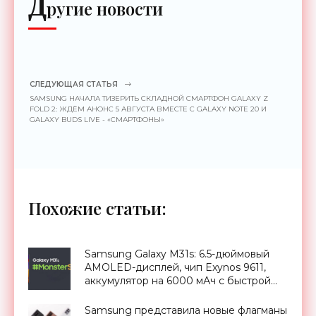
Д
ругие новости
СЛЕДУЮЩАЯ СТАТЬЯ
SAMSUNG НАЧАЛА ТИЗЕРИТЬ СКЛАДНОЙ СМАРТФОН GALAXY Z
FOLD 2: ЖДЁМ АНОНС 5 АВГУСТА ВМЕСТЕ С GALAXY NOTE 20 И
GALAXY BUDS LIVE - «СМАРТФОНЫ»
Похожие статьи:
Samsung Galaxy M31s: 6.5-дюймовый
AMOLED-дисплей, чип Exynos 9611,
аккумулятор на 6000 мАч с быстрой
зарядкой и ценник от $260 -
«Смартфоны»
Samsung представила новые флагманы