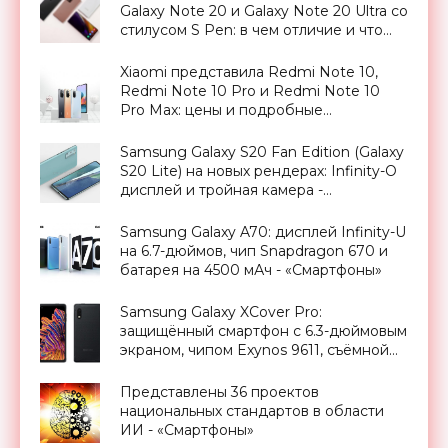
Galaxy Note 20 и Galaxy Note 20 Ultra со
стилусом S Pen: в чем отличие и что
изменилось - «Смартфоны»
Xiaomi представила Redmi Note 10,
Redmi Note 10 Pro и Redmi Note 10
Pro Max: цены и подробные
характеристики новинок -
«Смартфоны»
Samsung Galaxy S20 Fan Edition (Galaxy
S20 Lite) на новых рендерах: Infinity-O
дисплей и тройная камера -
«Смартфоны»
Samsung Galaxy A70: дисплей Infinity-U
на 6.7-дюймов, чип Snapdragon 670 и
батарея на 4500 мАч - «Смартфоны»
Samsung Galaxy XCover Pro:
защищённый смартфон с 6.3-дюймовым
экраном, чипом Exynos 9611, съёмной
батареей, защитой IP68 и ценником в
$500 - «Смартфоны»
Представлены 36 проектов
национальных стандартов в области
ИИ - «Смартфоны»