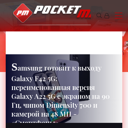
ГАВРИЛА
6 минут чтения
683
S
amsung готовит к выходу
Galaxy F42 5G:
переименованная версия
Galaxy A22 5G c экраном на 90
Гц, чипом Dimensity 700 и
камерой на 48 МП -
«Смартфоны»