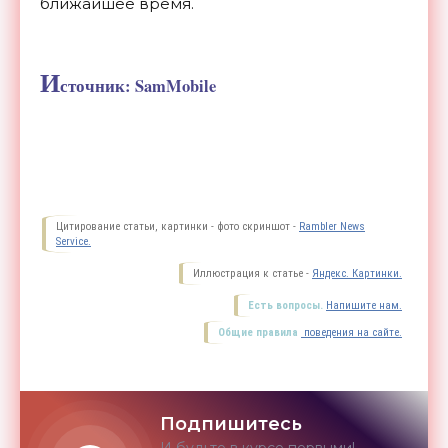
ближайшее время.
И
сточник: SamMobile
Цитирование статьи, картинки - фото скриншот -
Rambler News
Service.
Иллюстрация к статье -
Яндекс. Картинки.
Есть вопросы.
Напишите нам.
Общие правила
поведения на сайте.
Подпишитесь
И будьте в курсе первыми!