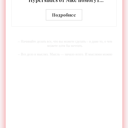
расслабить усталые ноги после
тренировки - «Гаджеты»
Подробнее
-- Начинайте делать все, что вы можете сделать – и даже то, о чем
можете хотя бы мечтать.
-- Все дело в мыслях. Мысль — начало всего. И мыслями можно
управлять. И поэтому главное дело совершенствования: работать над
мыслями.
-- Идите уверенно по направлению к мечте. Живите той жизнью,
которую вы сами себе придумали.
-- Самое большое богатство — это ум. Самая большая нищета —
глупость. Из всех страхов самый пугающий — самолюбование.
-- Лучшее, что можно сделать с хорошим советом, это пропустить его
мимо ушей. Он никогда не бывает полезен никому, кроме того, кто
его дал.
-- Люблю давать советы и очень не люблю, когда их дают мне.