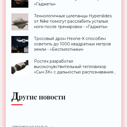
«Гаджеты»
Технологичные шлепанцы Hyperslides
от Nike помогут расслабить усталые
ноги после тренировки - «Гаджеты»
Тросовый дрон Heone-X способен
осветить до 1000 квадратных метров
земли - «Беспилотники»
Ростех разработал
высокочувствительный тепловизор
«Сыч-3К» с дальностью распознавания
до 2 км - «Гаджеты»
Д
ругие новости