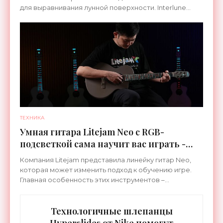
для выравнивания лунной поверхности. Interlune
специализируется на робототехнике и космической
ТЕХНИКА
Умная гитара Litejam Neo с RGB-
подсветкой сама научит вас играть -
«Гаджеты»
Компания Litejam представила линейку гитар Neo,
которая может изменить подход к обучению игре.
Главная особенность этих инструментов –
встроенная RGB-подсветка грифа. Светодиоды
синхронизируются с
Технологичные шлепанцы
Hyperslides от Nike помогут