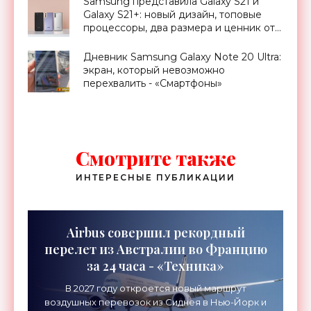
Samsung представила Galaxy S21 и
Galaxy S21+: новый дизайн, топовые
процессоры, два размера и ценник от
€850 - «Смартфоны»
Дневник Samsung Galaxy Note 20 Ultra:
экран, который невозможно
перехвалить - «Смартфоны»
Смотрите также
ИНТЕРЕСНЫЕ ПУБЛИКАЦИИ
Airbus совершил рекордный
перелет из Австралии во Францию
за 24 часа - «Техника»
В 2027 году откроется новый маршрут
воздушных перевозок из Сиднея в Нью-Йорк и