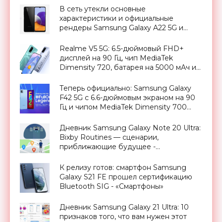
В сеть утекли основные
характеристики и официальные
рендеры Samsung Galaxy A22 5G и
Galaxy A22 4G - «Смартфоны»
Realme V5 5G: 6.5-дюймовый FHD+
дисплей на 90 Гц, чип MediaTek
Dimensity 720, батарея на 5000 мАч и
ценник от $214 - «Смартфоны»
Теперь официально: Samsung Galaxy
F42 5G с 6.6-дюймовым экраном на 90
Гц и чипом MediaTek Dimensity 700
покажут 29 сентября - «Смартфоны»
Дневник Samsung Galaxy Note 20 Ultra:
Bixby Routines — сценарии,
приближающие будущее -
«Смартфоны»
К релизу готов: смартфон Samsung
Galaxy S21 FE прошел сертификацию
Bluetooth SIG - «Смартфоны»
Дневник Samsung Galaxy 21 Ultra: 10
признаков того, что вам нужен этот