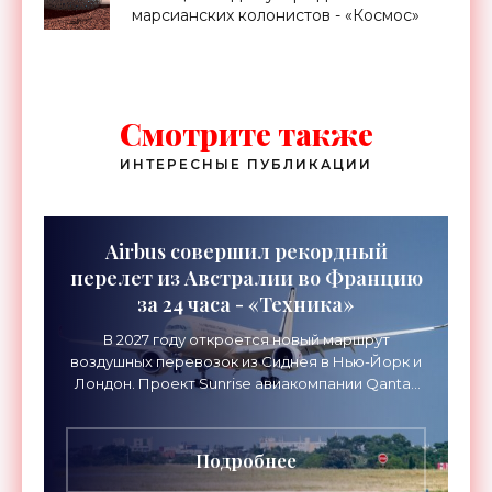
марсианских колонистов - «Космос»
Смотрите также
ИНТЕРЕСНЫЕ ПУБЛИКАЦИИ
Airbus совершил рекордный
перелет из Австралии во Францию
за 24 часа - «Техника»
В 2027 году откроется новый маршрут
воздушных перевозок из Сиднея в Нью-Йорк и
Лондон. Проект Sunrise авиакомпании Qantas
Airways организует беспосадочные перелеты
длительностью до 24
Подробнее