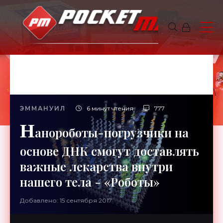
ЭММАНУИЛ
6 минут чтения
777
Н
анороботы-погрузчики на
основе ДНК смогут доставлять
важные лекарства внутри
нашего тела - «Роботы»
Добавлено: 15 сентября 2017