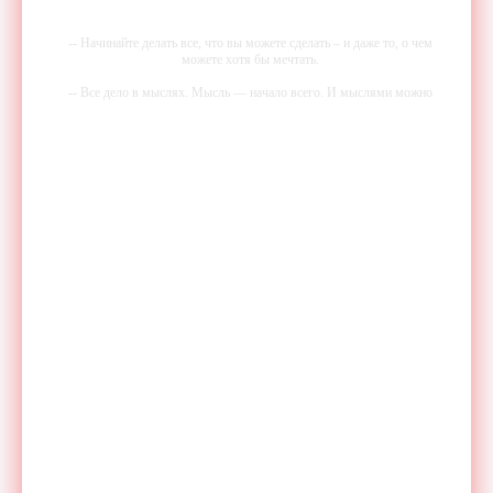
-- Начинайте делать все, что вы можете сделать – и даже то, о чем
можете хотя бы мечтать.
-- Все дело в мыслях. Мысль — начало всего. И мыслями можно
управлять. И поэтому главное дело совершенствования: работать над
мыслями.
-- Идите уверенно по направлению к мечте. Живите той жизнью,
которую вы сами себе придумали.
-- Самое большое богатство — это ум. Самая большая нищета —
глупость. Из всех страхов самый пугающий — самолюбование.
-- Лучшее, что можно сделать с хорошим советом, это пропустить его
мимо ушей. Он никогда не бывает полезен никому, кроме того, кто
его дал.
-- Люблю давать советы и очень не люблю, когда их дают мне.