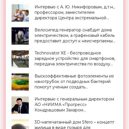
Интервью с А. Ю. Никифоровым, д.т.н.,
профессором, заместителем
директора Центра экстремальной
прикладной электроники НИЯУ
МИФИ - «Смартфоны»
Велосипед-генератор снабдит дома
электричеством, а графеновый кабель
предоставит доступ к неисчерпаемым
запасам геотермальной энергии,
проект Billions in Change (видео) -
Technovator XE - беспроводное
«Новости Электроники»
зарядное устройство для смартфонов,
передача электричества по воздуху
уже реальность - «Технологии»
Выскоэффективные фотоэлементы из
нанотрубок от подводных бактерий
помогут ученым создать
принципиально новые солнечные
панели - «Новости Электроники»
Интервью с генеральным директором
АО «НИИМА «Прогресс»
Кондрашовым Захаром
Константиновичем в преддверии
Форума «Микроэлектроника-2021» -
3D-напечатанный дом Sfero – концепт
«Смартфоны»
жилища в виде пузыря для