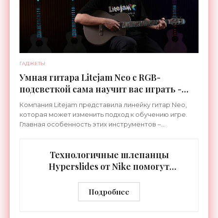
ГАДЖЕТЫ
Умная гитара Litejam Neo с RGB-
подсветкой сама научит вас играть -
«Гаджеты»
Компания Litejam представила линейку гитар Neo,
которая может изменить подход к обучению игре.
Главная особенность этих инструментов –
встроенная RGB-подсветка грифа. Светодиоды
синхронизируются с
Технологичные шлепанцы
Hyperslides от Nike помогут
расслабить усталые ноги после
тренировки - «Гаджеты»
Подробнее