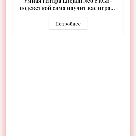
Умная гитара Litejam Neo с RGB-
подсветкой сама научит вас играть
- «Гаджеты»
Подробнее