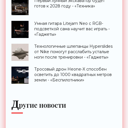
Первый лунный экскаватор будет
готов к 2028 году - «Техника»
Умная гитара Litejam Neo с RGB-
подсветкой сама научит вас играть -
«Гаджеты»
Технологичные шлепанцы Hyperslides
от Nike помогут расслабить усталые
ноги после тренировки - «Гаджеты»
Тросовый дрон Heone-X способен
осветить до 1000 квадратных метров
земли - «Беспилотники»
Д
ругие новости