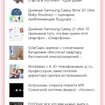
стартапа H2OMetr - «Для дома»
Дневник Samsung Galaxy Note 20 Ultra:
Bixby Routines — сценарии,
приближающие будущее -
«Смартфоны»
Дневник Samsung Galaxy 21 Ultra: 10
признаков того, что вам нужен этот
смартфон - «Смартфоны»
SolarGaps: жалюзи с солнечными
батареями обеспечат квартиру
бесплатной электроэнергией -
«Новости Электроники»
Интервью с А. Ю. Никифоровым, д.т.н.,
профессором, заместителем
директора Центра экстремальной
прикладной электроники НИЯУ
МИФИ - «Смартфоны»
Астрономы: открыта планета №9
Солнечной системы (видео) - «Космос»
EmDrive: все что вам нужно знать о