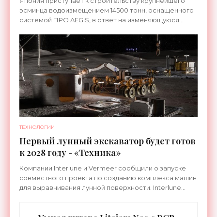
Япония приступает к строительству крупнейшего
эсминца водоизмещением 14500 тонн, оснащенного
системой ПРО AEGIS, в ответ на изменяющуюся
ситуацию в Восточной Азии — в частности, на
ракетные
ТЕХНОЛОГИИ
Первый лунный экскаватор будет готов
к 2028 году - «Техника»
Компании Interlune и Vermeer сообщили о запуске
совместного проекта по созданию комплекса машин
для выравнивания лунной поверхности. Interlune
специализируется на робототехнике и космической