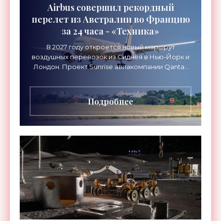
Airbus совершил рекордный
перелет из Австралии во Францию
за 24 часа - «Техника»
В 2027 году откроется новый маршрут
воздушных перевозок из Сиднея в Нью-Йорк и
Лондон. Проект Sunrise авиакомпании Qantas
Airways организует беспосадочные перелеты
длительностью до 24
Подробнее