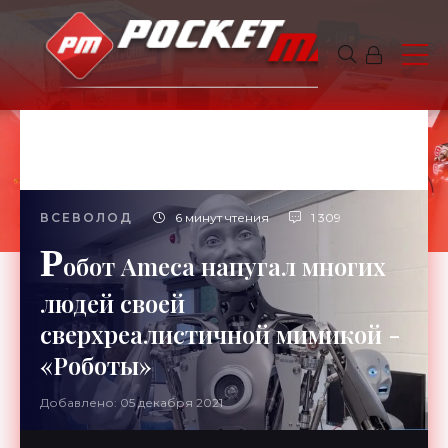
ВСЕВОЛОД
6 минут чтения
1 309
Р
обот Ameca напугал многих
людей своей
сверхреалистичной мимикой -
«Роботы»
Добавлено: 05 декабря 2021