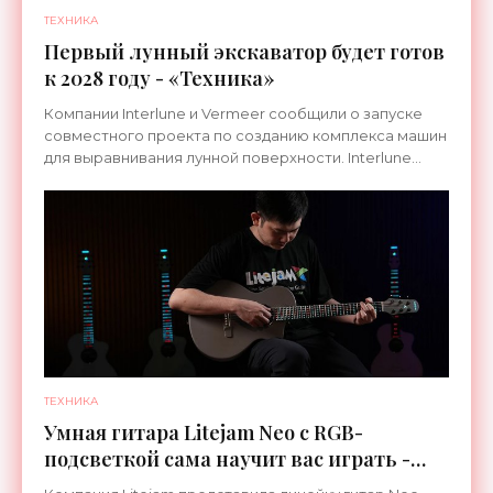
ТЕХНИКА
Первый лунный экскаватор будет готов
к 2028 году - «Техника»
Компании Interlune и Vermeer сообщили о запуске
совместного проекта по созданию комплекса машин
для выравнивания лунной поверхности. Interlune
специализируется на робототехнике и космической
ТЕХНИКА
Умная гитара Litejam Neo с RGB-
подсветкой сама научит вас играть -
«Гаджеты»