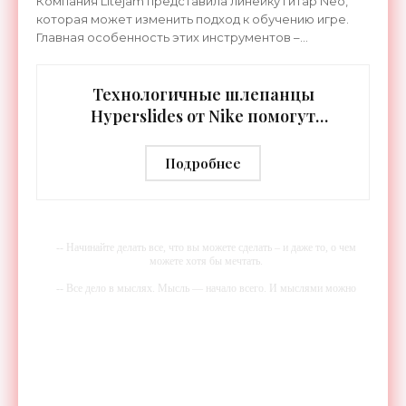
Компания Litejam представила линейку гитар Neo,
которая может изменить подход к обучению игре.
Главная особенность этих инструментов –
встроенная RGB-подсветка грифа. Светодиоды
синхронизируются с
Технологичные шлепанцы
Hyperslides от Nike помогут
расслабить усталые ноги после
тренировки - «Гаджеты»
Подробнее
-- Начинайте делать все, что вы можете сделать – и даже то, о чем
можете хотя бы мечтать.
-- Все дело в мыслях. Мысль — начало всего. И мыслями можно
управлять. И поэтому главное дело совершенствования: работать над
мыслями.
-- Идите уверенно по направлению к мечте. Живите той жизнью,
которую вы сами себе придумали.
-- Самое большое богатство — это ум. Самая большая нищета —
глупость. Из всех страхов самый пугающий — самолюбование.