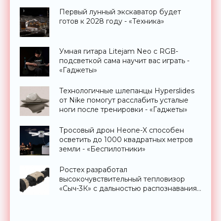
Первый лунный экскаватор будет
готов к 2028 году - «Техника»
Умная гитара Litejam Neo с RGB-
подсветкой сама научит вас играть -
«Гаджеты»
Технологичные шлепанцы Hyperslides
от Nike помогут расслабить усталые
ноги после тренировки - «Гаджеты»
Тросовый дрон Heone-X способен
осветить до 1000 квадратных метров
земли - «Беспилотники»
Ростех разработал
высокочувствительный тепловизор
«Сыч-3К» с дальностью распознавания
до 2 км - «Гаджеты»