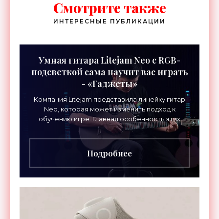
Смотрите также
ИНТЕРЕСНЫЕ ПУБЛИКАЦИИ
Умная гитара Litejam Neo с RGB-
подсветкой сама научит вас играть
- «Гаджеты»
Компания Litejam представила линейку гитар
Neo, которая может изменить подход к
обучению игре. Главная особенность этих
инструментов – встроенная RGB-подсветка
грифа. Светодиоды
Подробнее