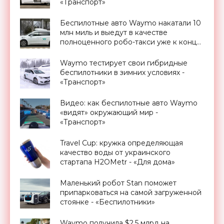
«Транспорт»
Беспилотные авто Waymo накатали 10
млн миль и выедут в качестве
полноценного робо-такси уже к концу
года - «Транспорт»
Waymo тестирует свои гибридные
беспилотники в зимних условиях -
«Транспорт»
Видео: как беспилотные авто Waymo
«видят» окружающий мир -
«Транспорт»
Travel Cup: кружка определяющая
качество воды от украинского
стартапа H2OMetr - «Для дома»
Маленький робот Stan поможет
припарковаться на самой загруженной
стоянке - «Беспилотники»
Waymo получила $2,5 млрд на