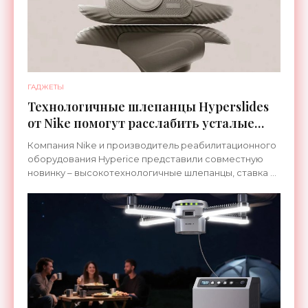
ГАДЖЕТЫ
Технологичные шлепанцы Hyperslides
от Nike помогут расслабить усталые
ноги после тренировки - «Гаджеты»
Компания Nike и производитель реабилитационного
оборудования Hyperice представили совместную
новинку – высокотехнологичные шлепанцы, ставка в
которых сделана на сочетание тепла и вибрации.