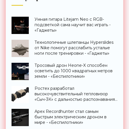
Умная гитара Litejam Neo с RGB-
подсветкой сама научит вас играть -
«Гаджеты»
Технологичные шлепанцы Hyperslides
от Nike помогут расслабить усталые
ноги после тренировки - «Гаджеты»
Тросовый дрон Heone-X способен
осветить до 1000 квадратных метров
земли - «Беспилотники»
Ростех разработал
высокочувствительный тепловизор
«Сыч-3К» с дальностью распознавания
до 2 км - «Гаджеты»
Apex Recordhunter стал самым
быстрым электрическим дроном в
мире - «Беспилотники»