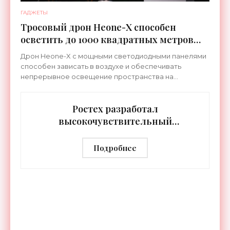
ГАДЖЕТЫ
Тросовый дрон Heone-X способен
осветить до 1000 квадратных метров
земли - «Беспилотники»
Дрон Heone-X с мощными светодиодными панелями
способен зависать в воздухе и обеспечивать
непрерывное освещение пространства на
протяжении целых суток. В отличие от стационарных
источников света,
Ростех разработал
высокочувствительный
тепловизор «Сыч-3К» с
дальностью распознавания до 2 км
Подробнее
- «Гаджеты»