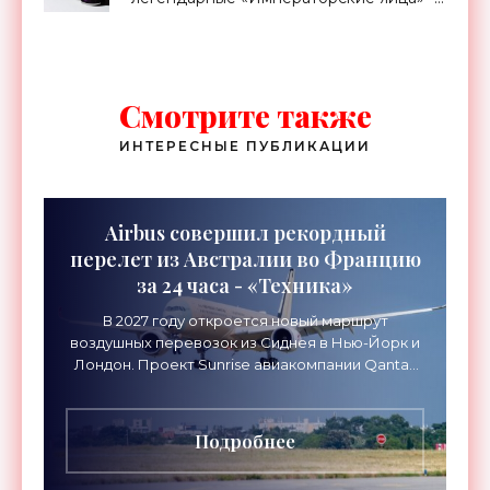
«Технологии»
Смотрите также
ИНТЕРЕСНЫЕ ПУБЛИКАЦИИ
Airbus совершил рекордный
перелет из Австралии во Францию
за 24 часа - «Техника»
В 2027 году откроется новый маршрут
воздушных перевозок из Сиднея в Нью-Йорк и
Лондон. Проект Sunrise авиакомпании Qantas
Airways организует беспосадочные перелеты
длительностью до 24
Подробнее