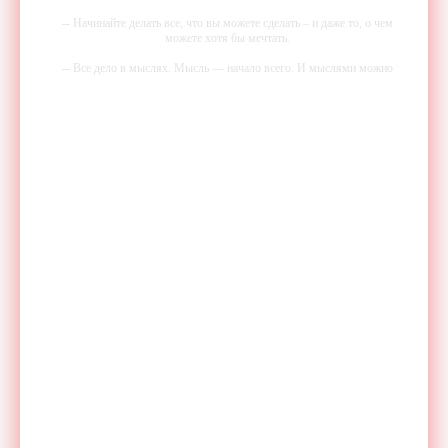
-- Начинайте делать все, что вы можете сделать – и даже то, о чем
можете хотя бы мечтать.
-- Все дело в мыслях. Мысль — начало всего. И мыслями можно
управлять. И поэтому главное дело совершенствования: работать над
мыслями.
-- Идите уверенно по направлению к мечте. Живите той жизнью,
которую вы сами себе придумали.
-- Самое большое богатство — это ум. Самая большая нищета —
глупость. Из всех страхов самый пугающий — самолюбование.
-- Лучшее, что можно сделать с хорошим советом, это пропустить его
мимо ушей. Он никогда не бывает полезен никому, кроме того, кто
его дал.
-- Люблю давать советы и очень не люблю, когда их дают мне.