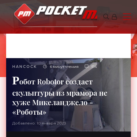
HANCOCK
6 минут чтения
514
Р
обот Robotor создает
скульптуры из мрамора не
хуже Микеланджело -
«Роботы»
Добавлено: 10 января 2023