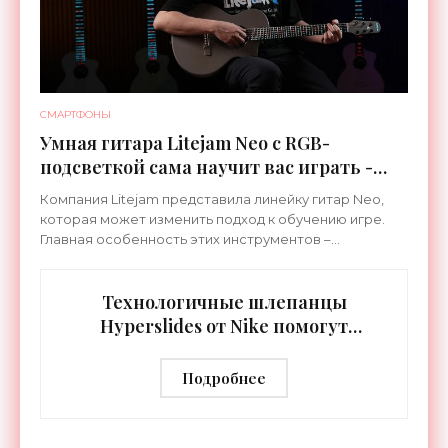
СМАРТФОНЫ
Умная гитара Litejam Neo с RGB-
подсветкой сама научит вас играть -
«Гаджеты»
Компания Litejam представила линейку гитар Neo,
которая может изменить подход к обучению игре.
Главная особенность этих инструментов –
встроенная RGB-подсветка грифа. Светодиоды
синхронизируются с
Технологичные шлепанцы
Hyperslides от Nike помогут
расслабить усталые ноги после
тренировки - «Гаджеты»
Подробнее