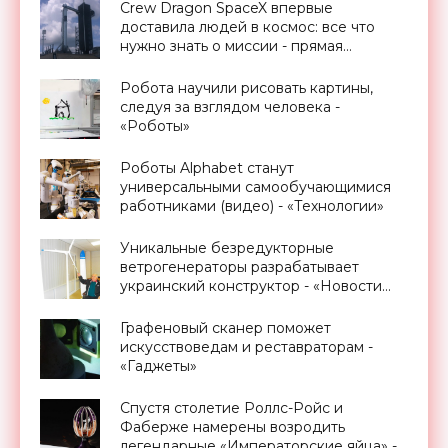
Crew Dragon SpaceX впервые
доставила людей в космос: все что
нужно знать о миссии - прямая
трансляция запуска - «Космос»
Робота научили рисовать картины,
следуя за взглядом человека -
«Роботы»
Роботы Alphabet станут
универсальными самообучающимися
работниками (видео) - «Технологии»
Уникальные безредукторные
ветрогенераторы разрабатывает
украинский конструктор - «Новости
Электроники»
Графеновый сканер поможет
искусствоведам и реставраторам -
«Гаджеты»
Спустя столетие Роллс-Ройс и
Фаберже намерены возродить
легендарные «Императорские яйца» -