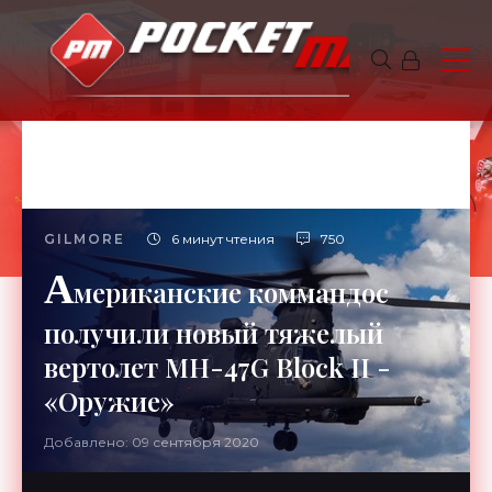
GILMORE
6 минут чтения
750
А
мериканские коммандос
получили новый тяжелый
вертолет MH-47G Block II -
«Оружие»
Добавлено: 09 сентября 2020