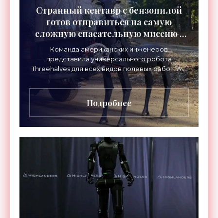
Странный кентавр с бензопилой
готов отправиться на самую
сложную спасательную миссию -
«Роботы»
Команда американских инженеров
представила универсального робота
Threehalves для всех видов полевых работ. А в
первую очередь – для спасательных миссий с
прицелом на работу в зонах
Подробнее