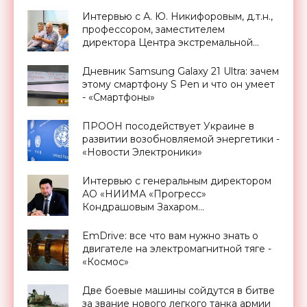
«Новости Электроники»
Интервью с А. Ю. Никифоровым, д.т.н.,
профессором, заместителем
директора Центра экстремальной
прикладной электроники НИЯУ
МИФИ - «Смартфоны»
Дневник Samsung Galaxy 21 Ultra: зачем
этому смартфону S Pen и что он умеет
- «Смартфоны»
ПРООН посодействует Украине в
развитии возобновляемой энергетики -
«Новости Электроники»
Интервью с генеральным директором
АО «НИИМА «Прогресс»
Кондрашовым Захаром
Константиновичем в преддверии
Форума «Микроэлектроника-2021» -
EmDrive: все что вам нужно знать о
«Смартфоны»
двигателе на электромагнитной тяге -
«Космос»
Две боевые машины сойдутся в битве
за звание нового легкого танка армии