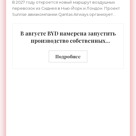
В 2027 году откроется новый маршрут воздушных
перевозок из Сиднея в Нью-Йорк и Лондон. Проект
Sunrise авиакомпании Qantas Airways организует
беспосадочные перелеты длительностью до 24
часов.
В августе BYD намерена запустить
производство собственных
человекоподобных роботов -
«Роботы»
Подробнее